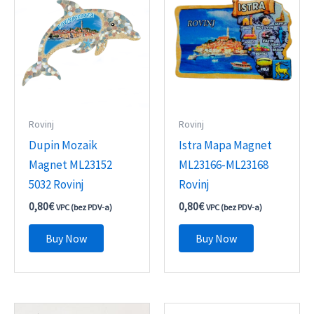
Rovinj
Rovinj
Dupin Mozaik
Istra Mapa Magnet
Magnet ML23152
ML23166-ML23168
5032 Rovinj
Rovinj
0,80
€
0,80
€
VPC (bez PDV-a)
VPC (bez PDV-a)
Buy Now
Buy Now