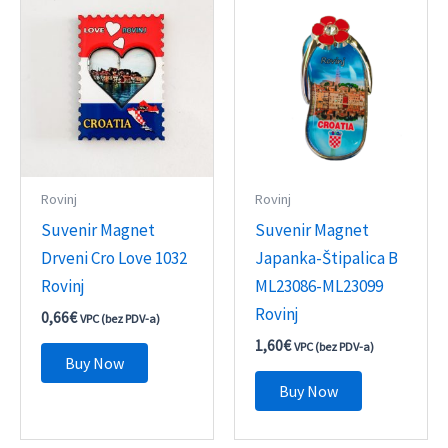
Rovinj
Rovinj
Suvenir Magnet
Suvenir Magnet
Drveni Cro Love 1032
Japanka-Štipalica B
Rovinj
ML23086-ML23099
Rovinj
0,66
€
VPC (bez PDV-a)
1,60
€
VPC (bez PDV-a)
Buy Now
Buy Now