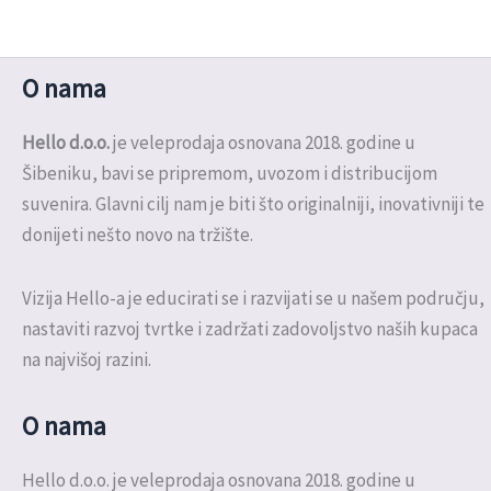
O nama
Hello d.o.o.
je veleprodaja osnovana 2018. godine u
Šibeniku, bavi se pripremom, uvozom i distribucijom
suvenira. Glavni cilj nam je biti što originalniji, inovativniji te
donijeti nešto novo na tržište.
Vizija Hello-a je educirati se i razvijati se u našem području,
nastaviti razvoj tvrtke i zadržati zadovoljstvo naših kupaca
na najvišoj razini.
O nama
Hello d.o.o. je veleprodaja osnovana 2018. godine u