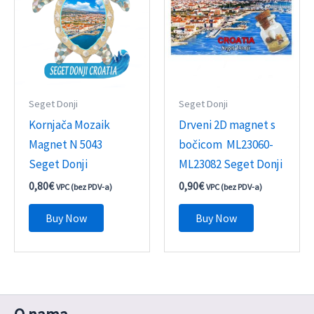
Seget Donji
Seget Donji
Kornjača Mozaik
Drveni 2D magnet s
Magnet N 5043
bočicom ML23060-
Seget Donji
ML23082 Seget Donji
0,80
€
0,90
€
VPC (bez PDV-a)
VPC (bez PDV-a)
Buy Now
Buy Now