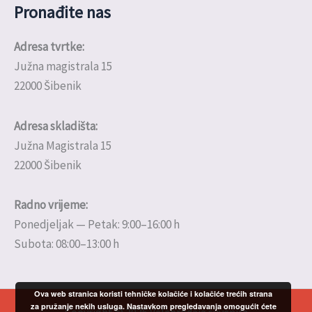
Pronađite nas
Adresa tvrtke:
Južna magistrala 15
22000 Šibenik
Adresa skladišta:
Južna Magistrala 15
22000 Šibenik
Radno vrijeme:
Ponedjeljak — Petak: 9:00–16:00 h
Subota: 08:00–13:00 h
Ova web stranica koristi tehničke kolačiće i kolačiće trećih strana
za pružanje nekih usluga. Nastavkom pregledavanja omogućit ćete