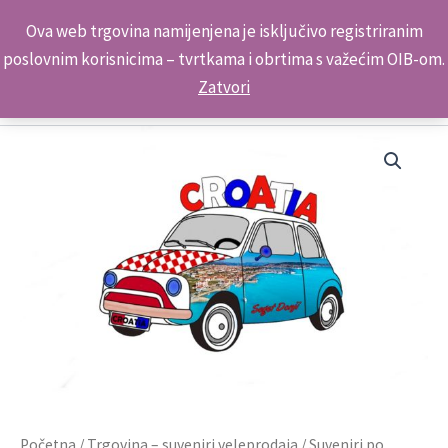
Skip
Kontakt telefon: +385 98 179 3891
Ova web trgovina namijenjena je isključivo registriranim
to
poslovnim korisnicima – tvrtkama i obrtima s važećim OIB-om.
content
Zatvori
Početna
/
Trgovina – suveniri veleprodaja
/
Suveniri po