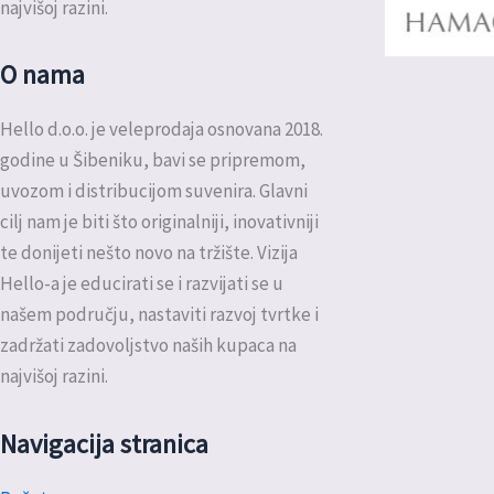
najvišoj razini.
O nama
Hello d.o.o. je veleprodaja osnovana 2018.
godine u Šibeniku, bavi se pripremom,
uvozom i distribucijom suvenira. Glavni
cilj nam je biti što originalniji, inovativniji
te donijeti nešto novo na tržište. Vizija
Hello-a je educirati se i razvijati se u
našem području, nastaviti razvoj tvrtke i
zadržati zadovoljstvo naših kupaca na
najvišoj razini.
Navigacija stranica