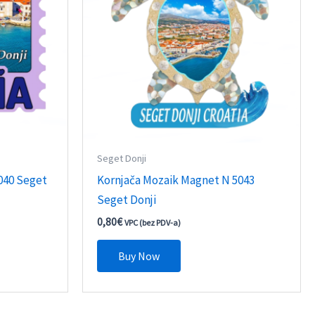
Seget Donji
040 Seget
Kornjača Mozaik Magnet N 5043
Seget Donji
0,80
€
VPC (bez PDV-a)
Buy Now