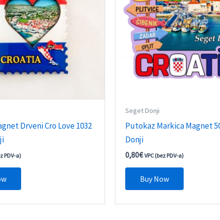
Seget Donji
gnet Drveni Cro Love 1032
Putokaz Markica Magnet 5
ji
Donji
0,80
€
ez PDV-a)
VPC (bez PDV-a)
ow
Buy Now