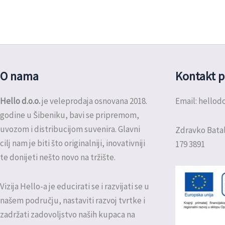
O nama
Kontakt p
Hello d.o.o.
je veleprodaja osnovana 2018.
Email: hello
godine u Šibeniku, bavi se pripremom,
uvozom i distribucijom suvenira. Glavni
Zdravko Batal
cilj nam je biti što originalniji, inovativniji
179 3891
te donijeti nešto novo na tržište.
Vizija Hello-a je educirati se i razvijati se u
našem području, nastaviti razvoj tvrtke i
zadržati zadovoljstvo naših kupaca na