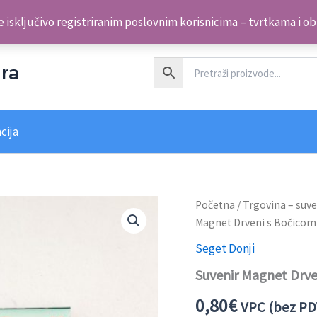
 isključivo registriranim poslovnim korisnicima – tvrtkama i o
ra
cija
Početna
/
Trgovina – suve
Magnet Drveni s Bočicom
Seget Donji
Suvenir Magnet Drve
0,80
€
VPC (bez PD