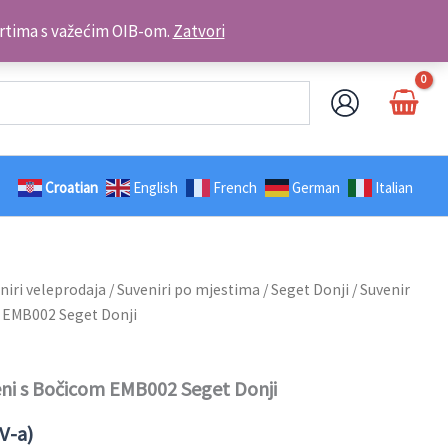
Kontakt telefon: +385 98 179 3891
brtima s važećim OIB-om.
Zatvori
Croatian
English
French
German
Italian
niri veleprodaja
/
Suveniri po mjestima
/
Seget Donji
/ Suvenir
 EMB002 Seget Donji
ni s Bočicom EMB002 Seget Donji
V-a)