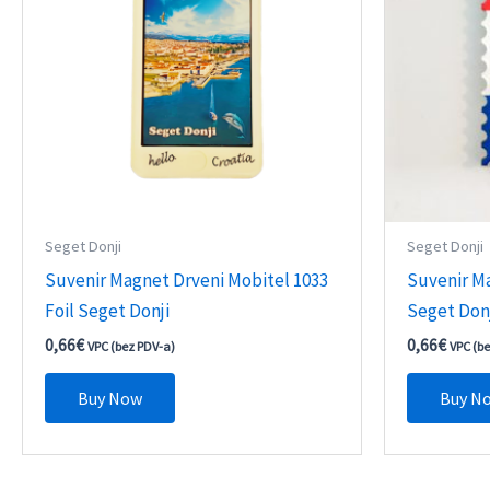
Seget Donji
Seget Donji
Suvenir Magnet Drveni Mobitel 1033
Suvenir Ma
Foil Seget Donji
Seget Don
0,66
€
0,66
€
VPC (bez PDV-a)
VPC (b
Buy Now
Buy N