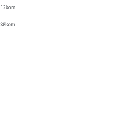
: 12kom
 288kom