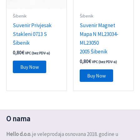
Šibenik
Šibenik
Suvenir Privjesak
Suvenir Magnet
Stakleni 0713 S
Mapa N ML23034-
Šibenik
ML23050
2005 Šibenik
0,80
€
VPC (bez PDV-a)
0,80
€
VPC (bez PDV-a)
Buy Now
Buy Now
O nama
Hello d.o.o.
je veleprodaja osnovana 2018. godine u