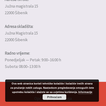
Južna magistrala 15
22000 Šibenik
Adresa skladišta:
Južna Magistrala 15
22000 Šibenik
Radno vrijeme:
Ponedjeljak — Petak: 9:00–16:00 h
Subota: 08:00–13:00 h
Ova web stranica koristi tehničke kolačiće i kolačiće trećih strana
za pružanje nekih usluga. Nastavkom pregledavanja omogućit ćete
Copyright © 2026 Veleprodaja suvenira
upotrebu kolačića i slažete se sa uvjetima korištenja.
Informacije
Prihvaćam
Opći uvjeti poslovanja