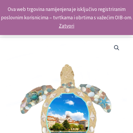
Skip
Kontakt telefon: +385 98 179 3891
Ova web trgovina namijenjena je isključivo registriranim
to
poslovnim korisnicima – tvrtkama i obrtima s važećim OIB-om.
content
Zatvori