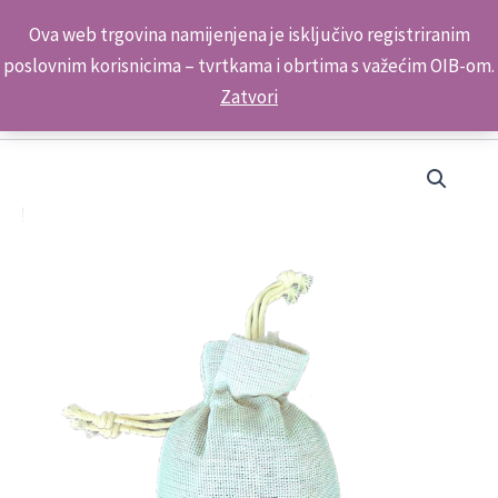
Skip
Kontakt telefon: +385 98 179 3891
Ova web trgovina namijenjena je isključivo registriranim
to
poslovnim korisnicima – tvrtkama i obrtima s važećim OIB-om.
content
Zatvori
Suvenir
Lavanda
Vrećica
Srednja
Bež
9x13,5cm
P1736
ŠIBENIK
količina