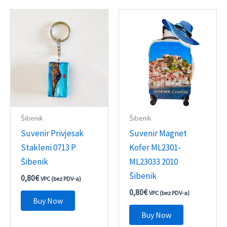
Šibenik
Šibenik
Suvenir Privjesak
Suvenir Magnet
Stakleni 0713 P
Kofer ML2301-
Šibenik
ML23033 2010
Šibenik
0,80
€
VPC (bez PDV-a)
0,80
€
VPC (bez PDV-a)
Buy Now
Buy Now