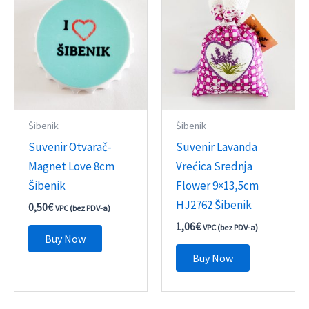
Šibenik
Šibenik
Suvenir Otvarač-
Suvenir Lavanda
Magnet Love 8cm
Vrećica Srednja
Šibenik
Flower 9×13,5cm
HJ2762 Šibenik
0,50
€
VPC (bez PDV-a)
1,06
€
VPC (bez PDV-a)
Buy Now
Buy Now