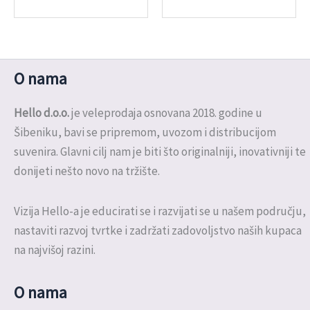
O nama
Hello d.o.o.
je veleprodaja osnovana 2018. godine u
Šibeniku, bavi se pripremom, uvozom i distribucijom
suvenira. Glavni cilj nam je biti što originalniji, inovativniji te
donijeti nešto novo na tržište.
Vizija Hello-a je educirati se i razvijati se u našem području,
nastaviti razvoj tvrtke i zadržati zadovoljstvo naših kupaca
na najvišoj razini.
O nama