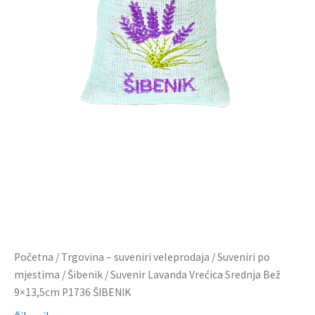
Početna
/
Trgovina – suveniri veleprodaja
/
Suveniri po
mjestima
/
Šibenik
/ Suvenir Lavanda Vrećica Srednja Bež
9×13,5cm P1736 ŠIBENIK