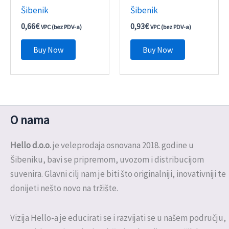
Šibenik
Šibenik
0,66
€
0,93
€
VPC (bez PDV-a)
VPC (bez PDV-a)
Buy Now
Buy Now
O nama
Hello d.o.o.
je veleprodaja osnovana 2018. godine u
Šibeniku, bavi se pripremom, uvozom i distribucijom
suvenira. Glavni cilj nam je biti što originalniji, inovativniji te
donijeti nešto novo na tržište.
Vizija Hello-a je educirati se i razvijati se u našem području,