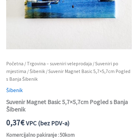
Početna
/
Trgovina – suveniri veleprodaja
/
Suveniri po
mjestima
/
Šibenik
/ Suvenir Magnet Basic 5,7×5,7cm Pogled
s Banja Šibenik
Šibenik
Suvenir Magnet Basic 5,7×5,7cm Pogled s Banja
Šibenik
0,37
€
VPC (bez PDV-a)
Komercijalno pakiranje : 50kom