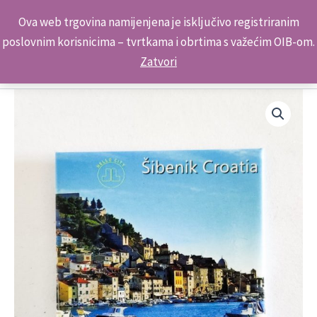
Skip
Kontakt telefon: +385 98 179 3891
Ova web trgovina namijenjena je isključivo registriranim
to
poslovnim korisnicima – tvrtkama i obrtima s važećim OIB-om.
content
Zatvori