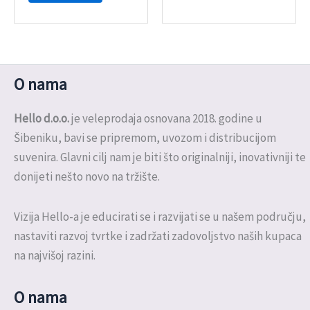
O nama
Hello d.o.o.
je veleprodaja osnovana 2018. godine u
Šibeniku, bavi se pripremom, uvozom i distribucijom
suvenira. Glavni cilj nam je biti što originalniji, inovativniji te
donijeti nešto novo na tržište.
Vizija Hello-a je educirati se i razvijati se u našem području,
nastaviti razvoj tvrtke i zadržati zadovoljstvo naših kupaca
na najvišoj razini.
O nama