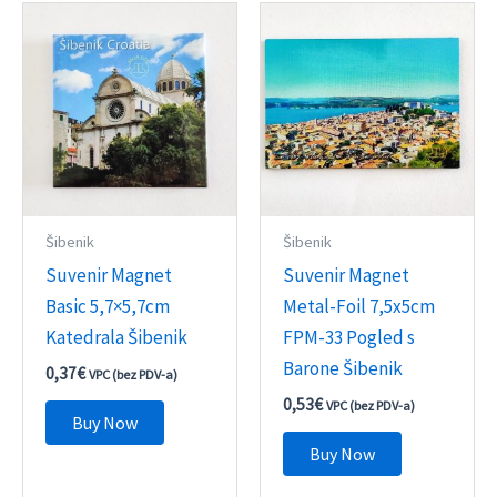
Šibenik
Šibenik
Suvenir Magnet
Suvenir Magnet
Basic 5,7×5,7cm
Metal-Foil 7,5x5cm
Katedrala Šibenik
FPM-33 Pogled s
Barone Šibenik
0,37
€
VPC (bez PDV-a)
0,53
€
VPC (bez PDV-a)
Buy Now
Buy Now