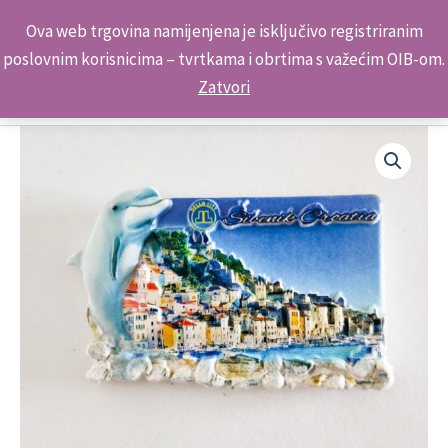
Skip
Kontakt telefon: +385 98 179 3891
Ova web trgovina namijenjena je isključivo registriranim
to
poslovnim korisnicima – tvrtkama i obrtima s važećim OIB-om.
content
Zatvori