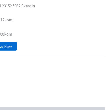
L23152 5032 Skradin
: 12kom
 288kom
uy Now