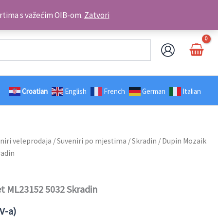
Kontakt telefon: +385 98 179 3891
brtima s važećim OIB-om.
Zatvori
Croatian
English
French
German
Italian
niri veleprodaja
/
Suveniri po mjestima
/
Skradin
/ Dupin Mozaik
radin
t ML23152 5032 Skradin
V-a)