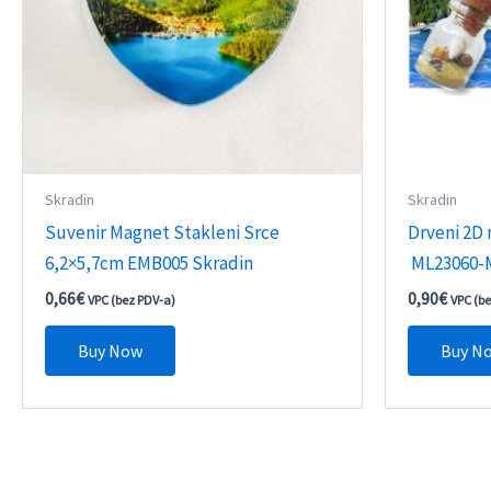
Skradin
Skradin
Suvenir Magnet Stakleni Srce
Drveni 2D
6,2×5,7cm EMB005 Skradin
ML23060-M
0,66
€
0,90
€
VPC (bez PDV-a)
VPC (b
Buy Now
Buy N