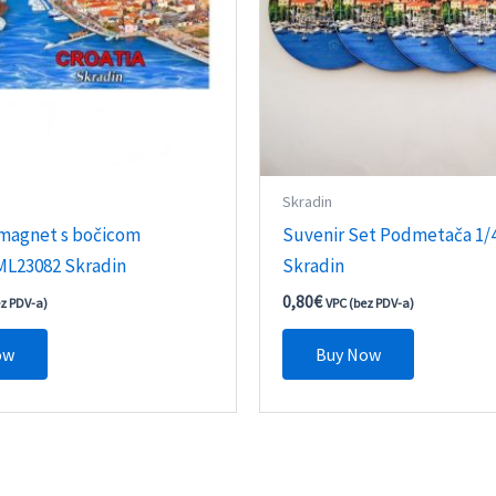
Skradin
 magnet s bočicom
Suvenir Set Podmetača 1/
L23082 Skradin
Skradin
0,80
€
ez PDV-a)
VPC (bez PDV-a)
ow
Buy Now