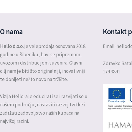
O nama
Kontakt p
Hello d.o.o.
je veleprodaja osnovana 2018.
Email: hello
godine u Šibeniku, bavi se pripremom,
uvozom i distribucijom suvenira. Glavni
Zdravko Batal
cilj nam je biti što originalniji, inovativniji
179 3891
te donijeti nešto novo na tržište.
Vizija Hello-a je educirati se i razvijati se u
našem području, nastaviti razvoj tvrtke i
zadržati zadovoljstvo naših kupaca na
najvišoj razini.