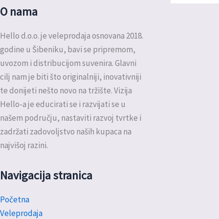
O nama
Hello d.o.o. je veleprodaja osnovana 2018.
godine u Šibeniku, bavi se pripremom,
uvozom i distribucijom suvenira. Glavni
cilj nam je biti što originalniji, inovativniji
te donijeti nešto novo na tržište. Vizija
Hello-a je educirati se i razvijati se u
našem području, nastaviti razvoj tvrtke i
zadržati zadovoljstvo naših kupaca na
najvišoj razini.
Navigacija stranica
Početna
Veleprodaja