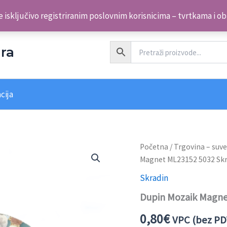
 isključivo registriranim poslovnim korisnicima – tvrtkama i o
ra
cija
Dupin
Početna
/
Trgovina – suve
Mozaik
Magnet ML23152 5032 Sk
Magnet
ML23152
Skradin
5032
Dupin Mozaik Magne
Skradin
količina
0,80
€
VPC (bez PD