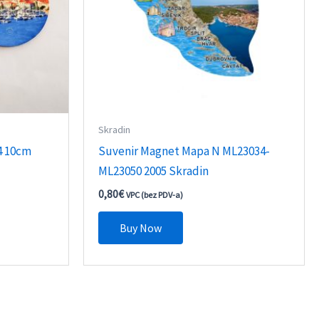
Skradin
4 10cm
Suvenir Magnet Mapa N ML23034-
ML23050 2005 Skradin
0,80
€
VPC (bez PDV-a)
Buy Now