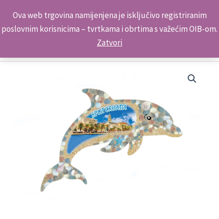
Skip
Kontakt telefon: +385 98 179 3891
Ova web trgovina namijenjena je isključivo registriranim
to
poslovnim korisnicima – tvrtkama i obrtima s važećim OIB-om.
content
Zatvori
Dupin
Mozaik
Magnet
ML23152
5032 Split
količina