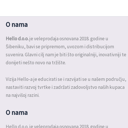
O nama
Hello d.o.o.
je veleprodaja osnovana 2018. godine u
Šibeniku, bavi se pripremom, uvozom i distribucijom
suvenira. Glavni cilj nam je biti što originalniji, inovativniji te
donijeti nešto novo na tržište.
Vizija Hello-a je educirati se i razvijati se u našem području,
nastaviti razvoj tvrtke i zadržati zadovoljstvo naših kupaca
na najvišoj razini.
O nama
Hello d.o.o. je veleprodaja osnovana 2018. godine u