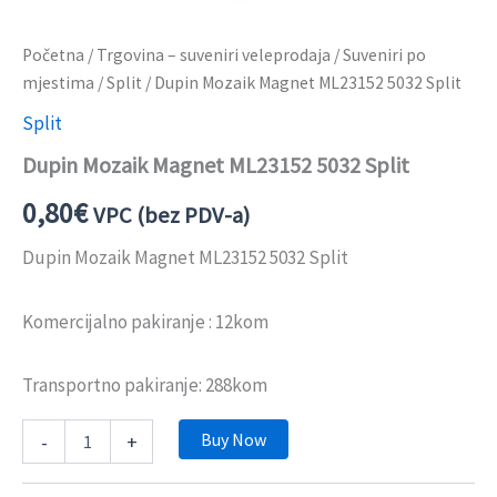
Početna
/
Trgovina – suveniri veleprodaja
/
Suveniri po
mjestima
/
Split
/ Dupin Mozaik Magnet ML23152 5032 Split
Split
Dupin Mozaik Magnet ML23152 5032 Split
0,80
€
VPC (bez PDV-a)
Dupin Mozaik Magnet ML23152 5032 Split
Komercijalno pakiranje : 12kom
Transportno pakiranje: 288kom
Buy Now
-
+