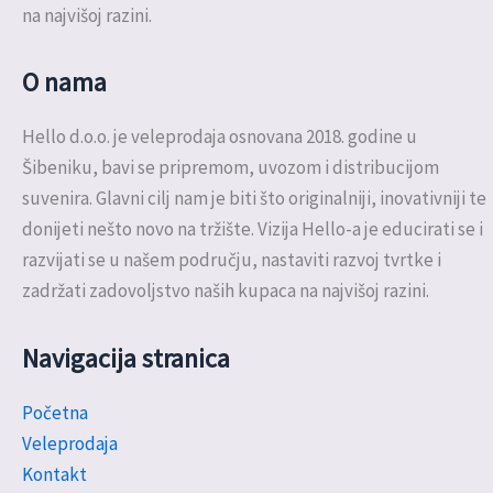
na najvišoj razini.
O nama
Hello d.o.o. je veleprodaja osnovana 2018. godine u
Šibeniku, bavi se pripremom, uvozom i distribucijom
suvenira. Glavni cilj nam je biti što originalniji, inovativniji te
donijeti nešto novo na tržište. Vizija Hello-a je educirati se i
razvijati se u našem području, nastaviti razvoj tvrtke i
zadržati zadovoljstvo naših kupaca na najvišoj razini.
Navigacija stranica
Početna
Veleprodaja
Kontakt