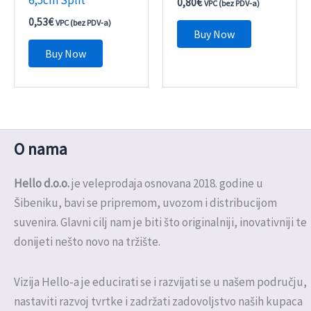
0,80
€
VPC (bez PDV-a)
0,53
€
VPC (bez PDV-a)
Buy Now
Buy Now
O nama
Hello d.o.o.
je veleprodaja osnovana 2018. godine u
Šibeniku, bavi se pripremom, uvozom i distribucijom
suvenira. Glavni cilj nam je biti što originalniji, inovativniji te
donijeti nešto novo na tržište.
Vizija Hello-a je educirati se i razvijati se u našem području,
nastaviti razvoj tvrtke i zadržati zadovoljstvo naših kupaca