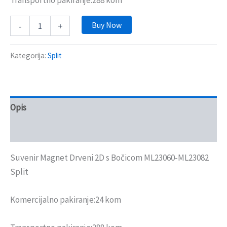
Transportno pakiranje:288 kom
Buy Now
-
+
Kategorija:
Split
Opis
Recenzije (0)
Suvenir Magnet Drveni 2D s Bočicom ML23060-ML23082
Split
Komercijalno pakiranje:24 kom