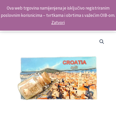
Skip
Kontakt telefon: +385 98 179 3891
Ova web trgovina namijenjena je isključivo registriranim
to
poslovnim korisnicima – tvrtkama i obrtima s važećim OIB-om.
content
Zatvori
Suvenir
Magnet
Drveni
2D
s
Bočicom
ML23060-
ML23082
Split
količina