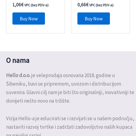
1,06
€
0,66
€
VPC (bez PDV-a)
VPC (bez PDV-a)
Buy Now
Buy Now
O nama
Hello d.o.o.
je veleprodaja osnovana 2018. godine u
Šibeniku, bavi se pripremom, uvozom i distribucijom
suvenira. Glavni cilj nam je biti što originalniji, inovativniji te
donijeti nešto novo na tržište.
Vizija Hello-a je educirati se i razvijati se u našem području,
nastaviti razvoj tvrtke i zadržati zadovoljstvo naših kupaca
na najvišoj razini.