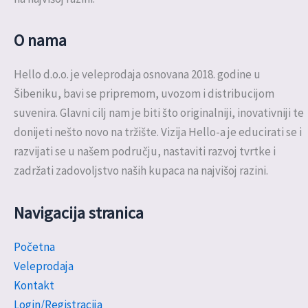
O nama
Hello d.o.o. je veleprodaja osnovana 2018. godine u
Šibeniku, bavi se pripremom, uvozom i distribucijom
suvenira. Glavni cilj nam je biti što originalniji, inovativniji te
donijeti nešto novo na tržište. Vizija Hello-a je educirati se i
razvijati se u našem području, nastaviti razvoj tvrtke i
zadržati zadovoljstvo naših kupaca na najvišoj razini.
Navigacija stranica
Početna
Veleprodaja
Kontakt
Login/Registracija