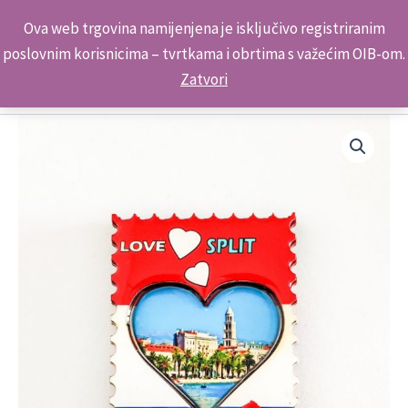
Skip
Kontakt telefon: +385 98 179 3891
Ova web trgovina namijenjena je isključivo registriranim
to
poslovnim korisnicima – tvrtkama i obrtima s važećim OIB-om.
content
Zatvori