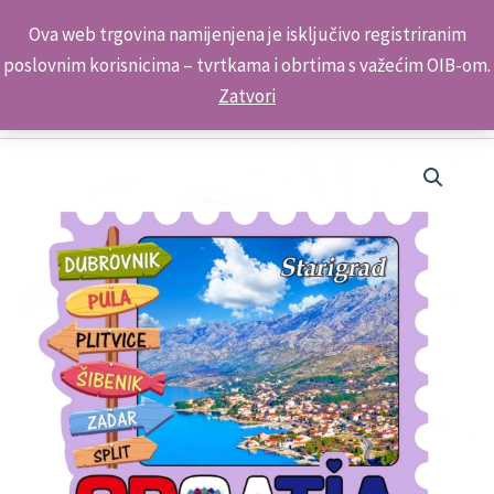
Skip
Kontakt telefon: +385 98 179 3891
Ova web trgovina namijenjena je isključivo registriranim
to
poslovnim korisnicima – tvrtkama i obrtima s važećim OIB-om.
content
Zatvori
Putokaz
Markica
Magnet
5040 Starigrad
količina