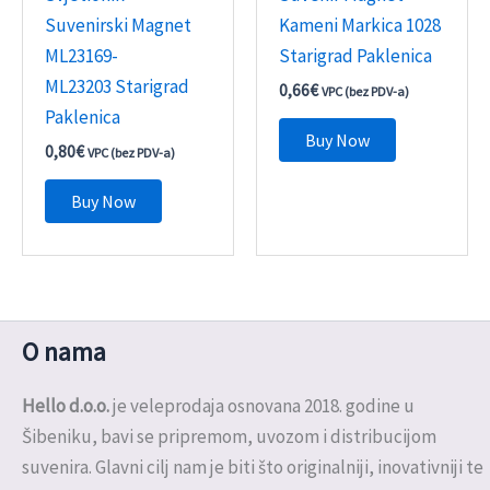
Suvenirski Magnet
Kameni Markica 1028
ML23169-
Starigrad Paklenica
ML23203 Starigrad
0,66
€
VPC (bez PDV-a)
Paklenica
Buy Now
0,80
€
VPC (bez PDV-a)
Buy Now
O nama
Hello d.o.o.
je veleprodaja osnovana 2018. godine u
Šibeniku, bavi se pripremom, uvozom i distribucijom
suvenira. Glavni cilj nam je biti što originalniji, inovativniji te