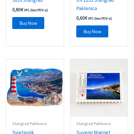
5039 Starigrad
UV 2233 Starigrad
Paklenica
0,80
€
VPC (bez PDV-a)
0,60
€
VPC (bez PDV-a)
Buy Now
Buy Now
Starigrad Paklenica
Starigrad Paklenica
Svjetionik
Suvenir Magnet