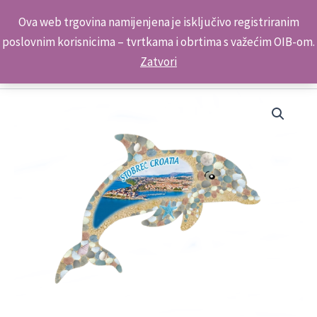
Skip
Kontakt telefon: +385 98 179 3891
Ova web trgovina namijenjena je isključivo registriranim
to
poslovnim korisnicima – tvrtkama i obrtima s važećim OIB-om.
content
Zatvori
Dupin
Mozaik
Magnet
ML23152
5032 Stobreč
količina