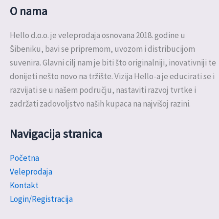
O nama
Hello d.o.o. je veleprodaja osnovana 2018. godine u
Šibeniku, bavi se pripremom, uvozom i distribucijom
suvenira. Glavni cilj nam je biti što originalniji, inovativniji te
donijeti nešto novo na tržište. Vizija Hello-a je educirati se i
razvijati se u našem području, nastaviti razvoj tvrtke i
zadržati zadovoljstvo naših kupaca na najvišoj razini.
Navigacija stranica
Početna
Veleprodaja
Kontakt
Login/Registracija