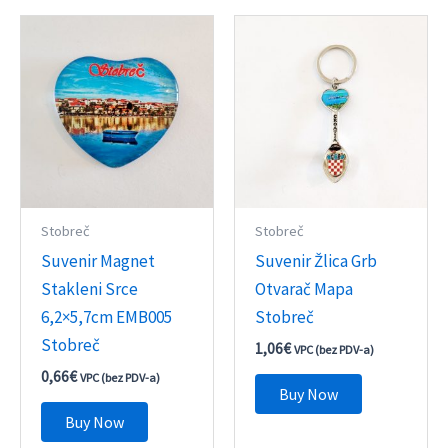
Stobreč
Stobreč
Suvenir Magnet
Suvenir Žlica Grb
Stakleni Srce
Otvarač Mapa
6,2×5,7cm EMB005
Stobreč
Stobreč
1,06
€
VPC (bez PDV-a)
0,66
€
VPC (bez PDV-a)
Buy Now
Buy Now