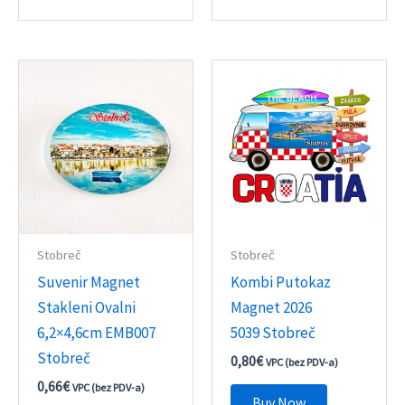
Stobreč
Stobreč
Suvenir Magnet
Kombi Putokaz
Stakleni Ovalni
Magnet 2026
6,2×4,6cm EMB007
5039 Stobreč
Stobreč
0,80
€
VPC (bez PDV-a)
0,66
€
VPC (bez PDV-a)
Buy Now