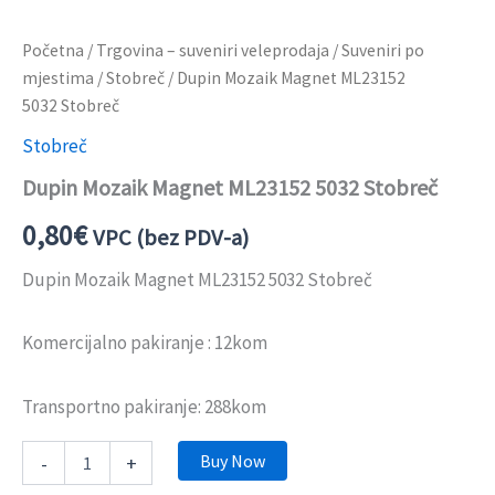
Početna
/
Trgovina – suveniri veleprodaja
/
Suveniri po
mjestima
/
Stobreč
/ Dupin Mozaik Magnet ML23152
5032 Stobreč
Stobreč
Dupin Mozaik Magnet ML23152 5032 Stobreč
0,80
€
VPC (bez PDV-a)
Dupin Mozaik Magnet ML23152 5032 Stobreč
Komercijalno pakiranje : 12kom
Transportno pakiranje: 288kom
Buy Now
-
+