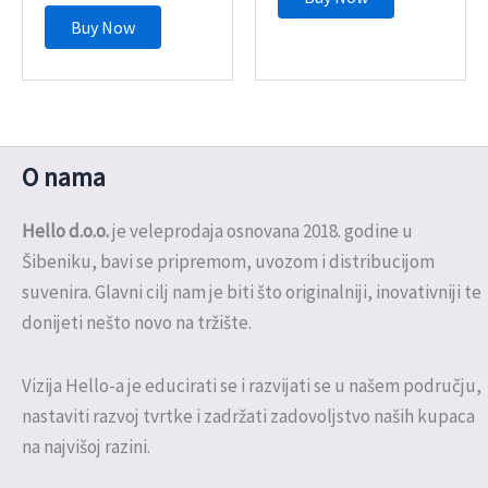
Buy Now
O nama
Hello d.o.o.
je veleprodaja osnovana 2018. godine u
Šibeniku, bavi se pripremom, uvozom i distribucijom
suvenira. Glavni cilj nam je biti što originalniji, inovativniji te
donijeti nešto novo na tržište.
Vizija Hello-a je educirati se i razvijati se u našem području,
nastaviti razvoj tvrtke i zadržati zadovoljstvo naših kupaca
na najvišoj razini.