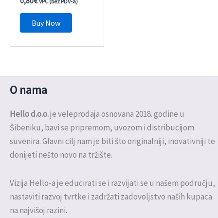
0,80
€
VPC (bez PDV-a)
Buy Now
O nama
Hello d.o.o.
je veleprodaja osnovana 2018. godine u
Šibeniku, bavi se pripremom, uvozom i distribucijom
suvenira. Glavni cilj nam je biti što originalniji, inovativniji te
donijeti nešto novo na tržište.
Vizija Hello-a je educirati se i razvijati se u našem području,
nastaviti razvoj tvrtke i zadržati zadovoljstvo naših kupaca
na najvišoj razini.