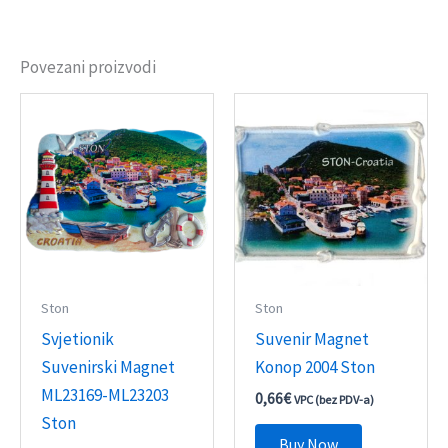
Povezani proizvodi
Ston
Ston
Svjetionik
Suvenir Magnet
Suvenirski Magnet
Konop 2004 Ston
ML23169-ML23203
0,66
€
VPC (bez PDV-a)
Ston
Buy Now