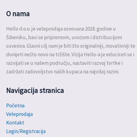
O nama
Hello d.o.o. je veleprodaja osnovana 2018. godine u
Šibeniku, bavi se pripremom, uvozom i distribucijom
suvenira. Glavni cilj nam je biti što originalniji, inovativniji te
donijeti nešto novo na tržište. Vizija Hello-a je educirati se i
razvijati se u našem području, nastaviti razvoj tvrtke i
zadržati zadovoljstvo naših kupaca na najvišoj razini.
Navigacija stranica
Početna
Veleprodaja
Kontakt
Login/Registracija