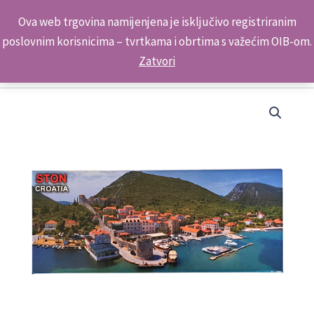
Skip
Kontakt telefon: +385 98 179 3891
Ova web trgovina namijenjena je isključivo registriranim
to
poslovnim korisnicima – tvrtkama i obrtima s važećim OIB-om.
content
Zatvori
Suvenirski
Magnet
Panorama
12x5cm
UV
2233
Ston
količina