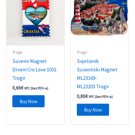
Trogir
Trogir
Suvenir Magnet
Svjetionik
Drveni Cro Love 1032
Suvenirski Magnet
Trogir
ML23169-
ML23203 Trogir
0,66
€
VPC (bez PDV-a)
0,80
€
VPC (bez PDV-a)
Buy Now
Buy Now