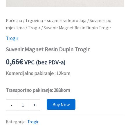
Početna
/
Trgovina – suveniri veleprodaja
/
Suveniri po
mjestima
/
Trogir
/ Suvenir Magnet Resin Dupin Trogir
Trogir
Suvenir Magnet Resin Dupin Trogir
0,66
€
VPC (bez PDV-a)
Komercijalno pakiranje : 12kom
Transportno pakiranje: 288kom
Buy Now
-
+
Kategorija:
Trogir