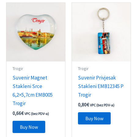
Trogir
Trogir
Suvenir Magnet
Suvenir Privjesak
Stakleni Srce
Stakleni EMB12345 P
6,2×5,7cm EMB005
Trogir
Trogir
0,80
€
VPC (bez PDV-a)
0,66
€
VPC (bez PDV-a)
Buy Now
Buy Now