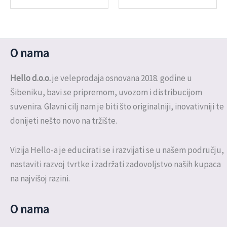
O nama
Hello d.o.o.
je veleprodaja osnovana 2018. godine u
Šibeniku, bavi se pripremom, uvozom i distribucijom
suvenira. Glavni cilj nam je biti što originalniji, inovativniji te
donijeti nešto novo na tržište.
Vizija Hello-a je educirati se i razvijati se u našem području,
nastaviti razvoj tvrtke i zadržati zadovoljstvo naših kupaca
na najvišoj razini.
O nama