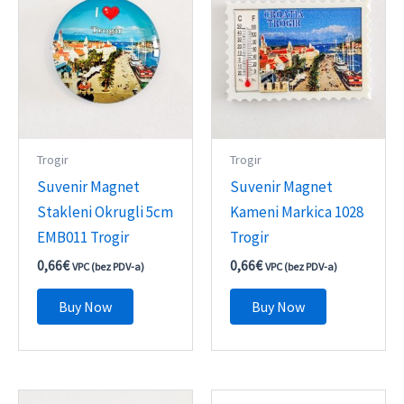
Trogir
Trogir
Suvenir Magnet
Suvenir Magnet
Stakleni Okrugli 5cm
Kameni Markica 1028
EMB011 Trogir
Trogir
0,66
€
0,66
€
VPC (bez PDV-a)
VPC (bez PDV-a)
Buy Now
Buy Now