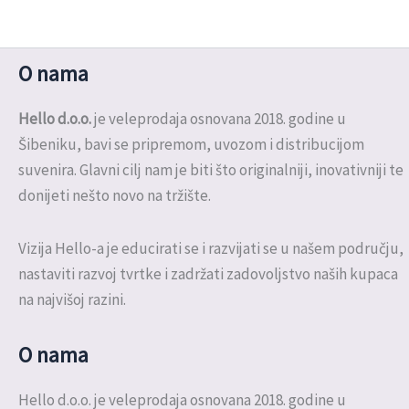
O nama
Hello d.o.o.
je veleprodaja osnovana 2018. godine u
Šibeniku, bavi se pripremom, uvozom i distribucijom
suvenira. Glavni cilj nam je biti što originalniji, inovativniji te
donijeti nešto novo na tržište.
Vizija Hello-a je educirati se i razvijati se u našem području,
nastaviti razvoj tvrtke i zadržati zadovoljstvo naših kupaca
na najvišoj razini.
O nama
Hello d.o.o. je veleprodaja osnovana 2018. godine u