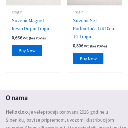
Trogir
Trogir
Suvenir Magnet
Suvenir Set
Resin Dupin Trogir
Podmetača 1/4 10cm
JG Trogir
0,66
€
VPC (bez PDV-a)
0,80
€
VPC (bez PDV-a)
Buy Now
Buy Now
O nama
Hello d.o.o.
je veleprodaja osnovana 2018. godine u
Šibeniku, bavi se pripremom, uvozom i distribucijom
suvenira. Glavni cilj nam je biti što originalniji, inovativniji te