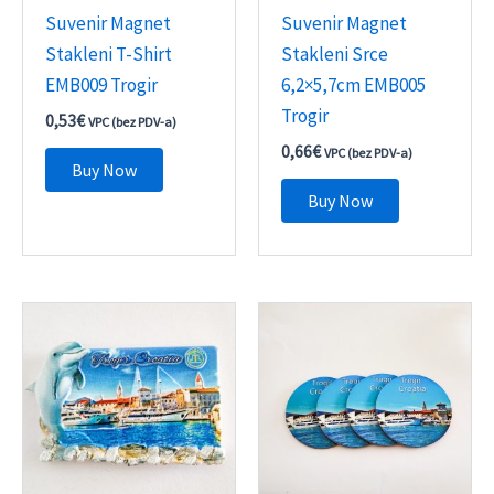
Suvenir Magnet
Suvenir Magnet
Stakleni T-Shirt
Stakleni Srce
EMB009 Trogir
6,2×5,7cm EMB005
Trogir
0,53
€
VPC (bez PDV-a)
0,66
€
VPC (bez PDV-a)
Buy Now
Buy Now