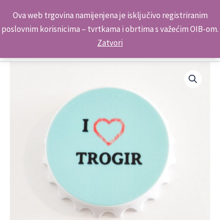
Skip
Kontakt telefon: +385 98 179 3891
Ova web trgovina namijenjena je isključivo registriranim
to
poslovnim korisnicima – tvrtkama i obrtima s važećim OIB-om.
content
Zatvori