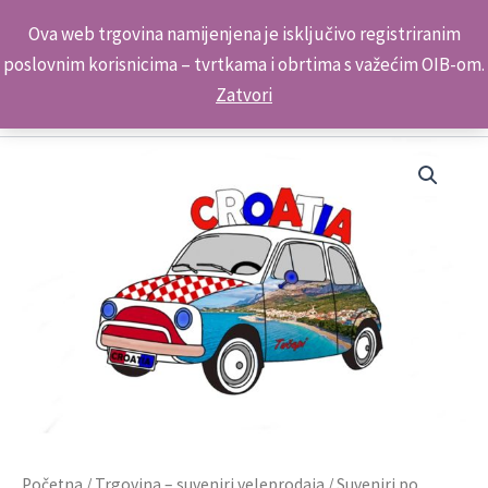
Skip
Kontakt telefon: +385 98 179 3891
Ova web trgovina namijenjena je isključivo registriranim
to
poslovnim korisnicima – tvrtkama i obrtima s važećim OIB-om.
content
Zatvori
Početna
/
Trgovina – suveniri veleprodaja
/
Suveniri po