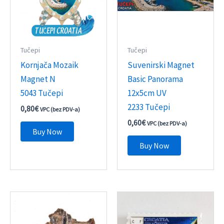
Tučepi
Tučepi
Kornjača Mozaik
Suvenirski Magnet
Magnet N
Basic Panorama
5043 Tučepi
12x5cm UV
2233 Tučepi
0,80
€
VPC (bez PDV-a)
0,60
€
VPC (bez PDV-a)
Buy Now
Buy Now