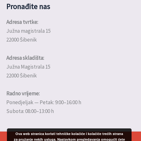
Pronađite nas
Adresa tvrtke:
Južna magistrala 15
22000 Šibenik
Adresa skladišta:
Južna Magistrala 15
22000 Šibenik
Radno vrijeme:
Ponedjeljak — Petak: 9:00–16:00 h
Subota: 08:00–13:00 h
Ova web stranica koristi tehničke kolačiće i kolačiće trećih strana
za pružanje nekih usluga. Nastavkom pregledavanja omogućit ćete