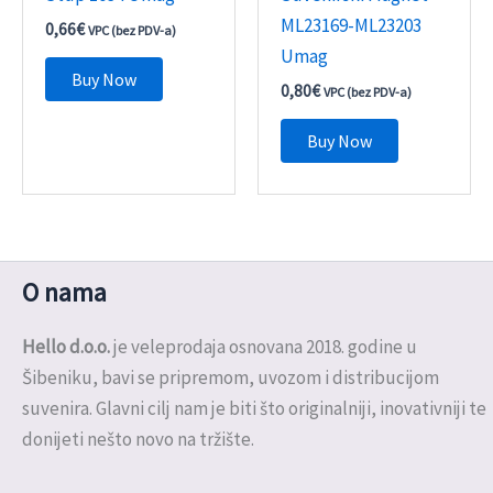
ML23169-ML23203
0,66
€
VPC (bez PDV-a)
Umag
Buy Now
0,80
€
VPC (bez PDV-a)
Buy Now
O nama
Hello d.o.o.
je veleprodaja osnovana 2018. godine u
Šibeniku, bavi se pripremom, uvozom i distribucijom
suvenira. Glavni cilj nam je biti što originalniji, inovativniji te
donijeti nešto novo na tržište.