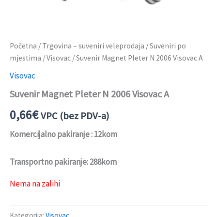
Početna
/
Trgovina – suveniri veleprodaja
/
Suveniri po
mjestima
/
Visovac
/ Suvenir Magnet Pleter N 2006 Visovac A
Visovac
Suvenir Magnet Pleter N 2006 Visovac A
0,66
€
VPC (bez PDV-a)
Komercijalno pakiranje : 12kom
Transportno pakiranje: 288kom
Nema na zalihi
Kategorija:
Visovac