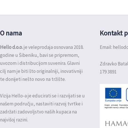
O nama
Kontakt p
Hello d.o.o.
je veleprodaja osnovana 2018.
Email: hello
godine u Šibeniku, bavi se pripremom,
uvozom i distribucijom suvenira. Glavni
Zdravko Batal
cilj nam je biti što originalniji, inovativniji
179 3891
te donijeti nešto novo na tržište.
Vizija Hello-a je educirati se i razvijati se u
našem području, nastaviti razvoj tvrtke i
zadržati zadovoljstvo naših kupaca na
najvišoj razini.