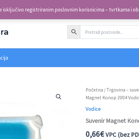
 isključivo registriranim poslovnim korisnicima – tvrtkama i o
ra
cija
Početna
/
Trgovina – suve
Magnet Konop 2004 Vodi
Vodice
Suvenir Magnet Kon
0,66
€
VPC (bez PD