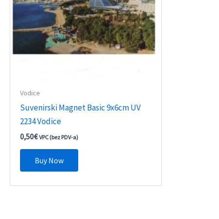
Vodice
Suvenirski Magnet Basic 9x6cm UV
2234 Vodice
0,50
€
VPC (bez PDV-a)
Buy Now