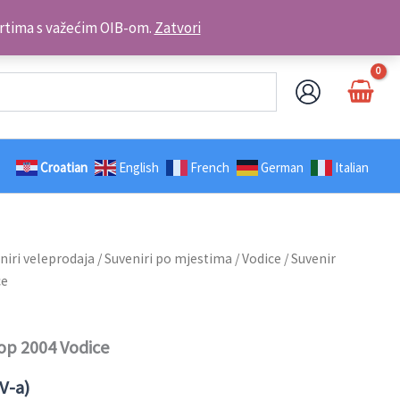
Kontakt telefon: +385 98 179 3891
brtima s važećim OIB-om.
Zatvori
Croatian
English
French
German
Italian
niri veleprodaja
/
Suveniri po mjestima
/
Vodice
/ Suvenir
ce
op 2004 Vodice
V-a)