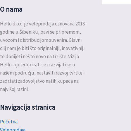
O nama
Hello d.o.o. je veleprodaja osnovana 2018.
godine u Šibeniku, bavi se pripremom,
uvozom i distribucijom suvenira. Glavni
cilj nam je biti što originalniji, inovativniji
te donijeti nešto novo na tržište. Vizija
Hello-a je educirati se i razvijati se u
našem području, nastaviti razvoj tvrtke i
zadržati zadovoljstvo naših kupaca na
najvišoj razini.
Navigacija stranica
Početna
Veleprodaja