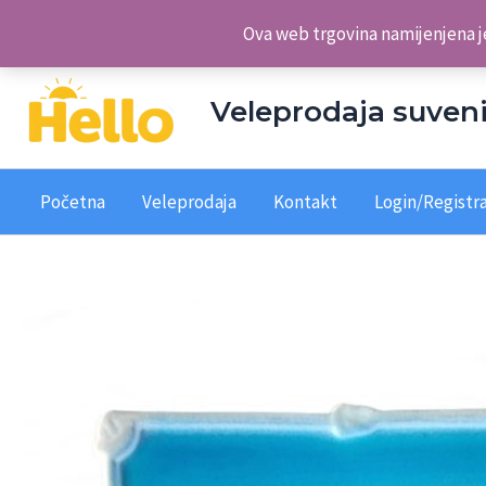
Skip
Veleprodaja suvenira Hello d.o.o.
Ova web trgovina namijenjena je
to
content
Veleprodaja suveni
Početna
Veleprodaja
Kontakt
Login/Registra