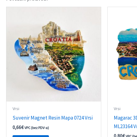
Vrsi
Vrsi
Suvenir Magnet Resin Mapa 0724 Vrsi
Magarac 3
ML23164 Vr
0,66
€
VPC (bez PDV-a)
0,80
€
VPC (b