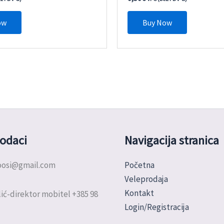
ow
Buy Now
odaci
Navigacija stranica
doosi@gmail.com
Početna
Veleprodaja
Kontakt
ić-direktor mobitel +385 98
Login/Registracija