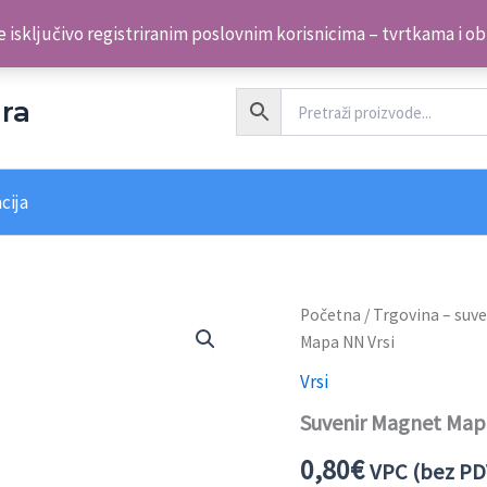
 isključivo registriranim poslovnim korisnicima – tvrtkama i o
ra
cija
Suvenir
Početna
/
Trgovina – suve
Magnet
Mapa NN Vrsi
Mapa
NN
Vrsi
Vrsi
Suvenir Magnet Map
količina
0,80
€
VPC (bez PD