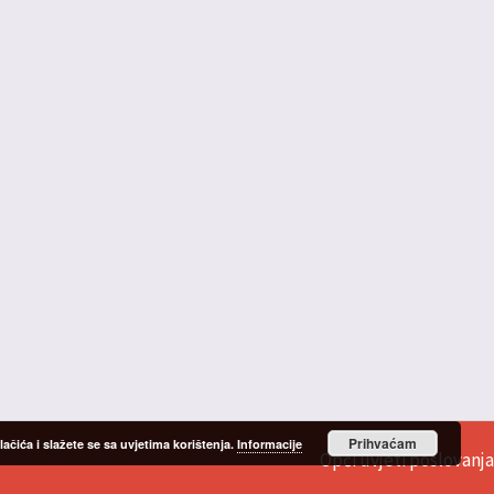
Prihvaćam
čića i slažete se sa uvjetima korištenja.
Informacije
Opći uvjeti poslovanja