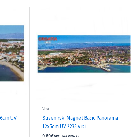
Vrsi
9x6cm UV
Suvenirski Magnet Basic Panorama
12x5cm UV 2233 Vrsi
0,60
€
VPC (bez PDV-a)