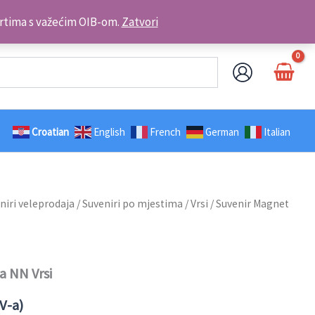
Kontakt telefon: +385 98 179 3891
brtima s važećim OIB-om.
Zatvori
Croatian
English
French
German
Italian
niri veleprodaja
/
Suveniri po mjestima
/
Vrsi
/ Suvenir Magnet
a NN Vrsi
V-a)