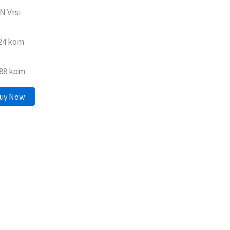
N Vrsi
:24 kom
288 kom
uy Now