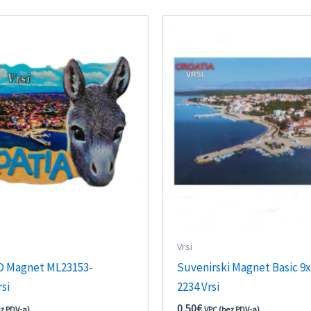
Vrsi
D Magnet ML23153-
Suvenirski Magnet Basic 
si
2234 Vrsi
0,50
€
ez PDV-a)
VPC (bez PDV-a)