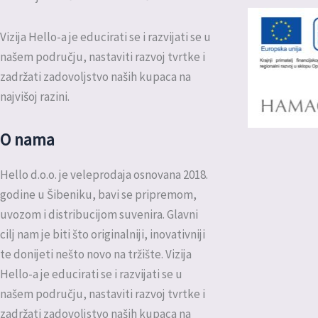
Vizija Hello-a je educirati se i razvijati se u
našem području, nastaviti razvoj tvrtke i
zadržati zadovoljstvo naših kupaca na
najvišoj razini.
O nama
Hello d.o.o. je veleprodaja osnovana 2018.
godine u Šibeniku, bavi se pripremom,
uvozom i distribucijom suvenira. Glavni
cilj nam je biti što originalniji, inovativniji
te donijeti nešto novo na tržište. Vizija
Hello-a je educirati se i razvijati se u
našem području, nastaviti razvoj tvrtke i
zadržati zadovoljstvo naših kupaca na