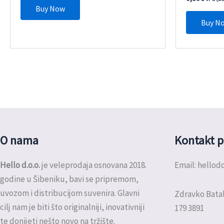
Buy Now
Buy N
O nama
Kontakt p
Hello d.o.o.
je veleprodaja osnovana 2018.
Email: hello
godine u Šibeniku, bavi se pripremom,
uvozom i distribucijom suvenira. Glavni
Zdravko Batal
cilj nam je biti što originalniji, inovativniji
179 3891
te donijeti nešto novo na tržište.