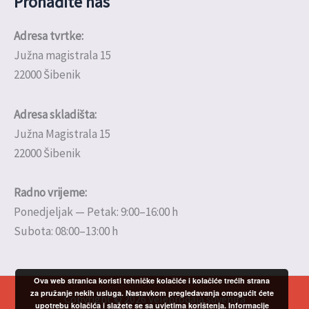
Pronađite nas
Adresa tvrtke:
Južna magistrala 15
22000 Šibenik
Adresa skladišta:
Južna Magistrala 15
22000 Šibenik
Radno vrijeme:
Ponedjeljak — Petak: 9:00–16:00 h
Subota: 08:00–13:00 h
Ova web stranica koristi tehničke kolačiće i kolačiće trećih strana
za pružanje nekih usluga. Nastavkom pregledavanja omogućit ćete
Copyright © 2026 Veleprodaja suvenira
upotrebu kolačića i slažete se sa uvjetima korištenja.
Informacije