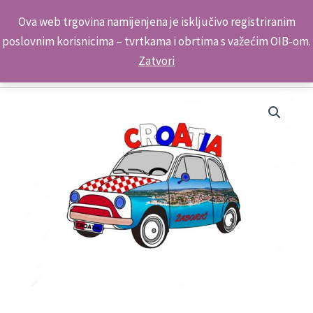
Skip
Kontakt telefon: +385 98 179 3891
Ova web trgovina namijenjena je isključivo registriranim
to
poslovnim korisnicima – tvrtkama i obrtima s važećim OIB-om.
content
Zatvori
Suvenir
Magnet
Auto
2001
Žaborić
količina