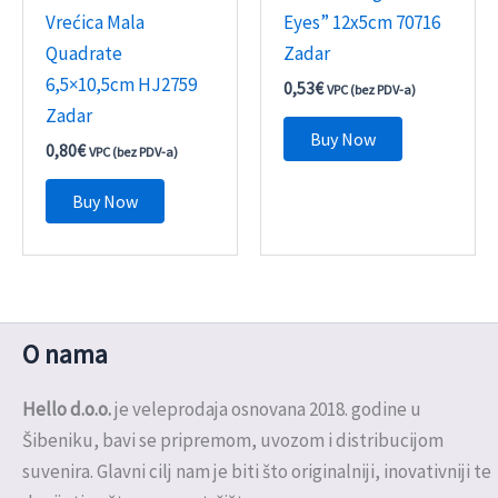
Vrećica Mala
Eyes” 12x5cm 70716
Quadrate
Zadar
6,5×10,5cm HJ2759
0,53
€
VPC (bez PDV-a)
Zadar
Buy Now
0,80
€
VPC (bez PDV-a)
Buy Now
O nama
Hello d.o.o.
je veleprodaja osnovana 2018. godine u
Šibeniku, bavi se pripremom, uvozom i distribucijom
suvenira. Glavni cilj nam je biti što originalniji, inovativniji te