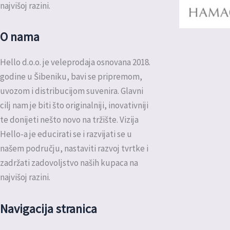
najvišoj razini.
O nama
Hello d.o.o. je veleprodaja osnovana 2018.
godine u Šibeniku, bavi se pripremom,
uvozom i distribucijom suvenira. Glavni
cilj nam je biti što originalniji, inovativniji
te donijeti nešto novo na tržište. Vizija
Hello-a je educirati se i razvijati se u
našem području, nastaviti razvoj tvrtke i
zadržati zadovoljstvo naših kupaca na
najvišoj razini.
Navigacija stranica