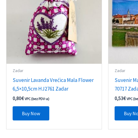
Zadar
Zadar
Suvenir Lavanda Vrećica Mala Flower
Suvenir M
6,5×10,5cm HJ2761 Zadar
70717 Zad
0,80
€
0,53
€
VPC (bez PDV-a)
VPC (b
Buy Now
Buy N