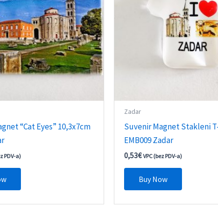
Zadar
agnet “Cat Eyes” 10,3x7cm
Suvenir Magnet Stakleni T
ar
EMB009 Zadar
0,53
€
ez PDV-a)
VPC (bez PDV-a)
ow
Buy Now