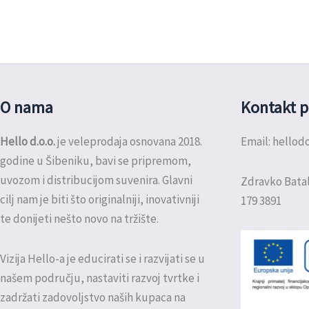
O nama
Kontakt p
Hello d.o.o.
je veleprodaja osnovana 2018.
Email: hello
godine u Šibeniku, bavi se pripremom,
uvozom i distribucijom suvenira. Glavni
Zdravko Batal
cilj nam je biti što originalniji, inovativniji
179 3891
te donijeti nešto novo na tržište.
Vizija Hello-a je educirati se i razvijati se u
našem području, nastaviti razvoj tvrtke i
zadržati zadovoljstvo naših kupaca na