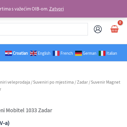
Kontakt telefon: +385 98 179 3891
brtima s važećim OIB-om.
Zatvori
Croatian
English
French
German
Italian
niri veleprodaja
/
Suveniri po mjestima
/
Zadar
/ Suvenir Magnet
r
ni Mobitel 1033 Zadar
V-a)