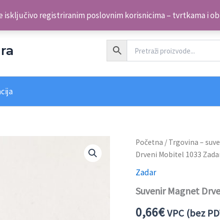
 isključivo registriranim poslovnim korisnicima – tvrtkama i o
ra
cija
Suvenir
Početna
/
Trgovina – suve
Magnet
Drveni Mobitel 1033 Zada
Drveni
Mobitel
Zadar
1033
Suvenir Magnet Drve
Zadar
količina
0,66
€
VPC (bez PD