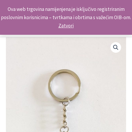
Skip
Kontakt telefon: +385 98 179 3891
Ova web trgovina namijenjena je isključivo registriranim
to
poslovnim korisnicima – tvrtkama i obrtima s važećim OIB-om.
content
Zatvori
Suvenir
Privjesak
Stakleni
EMB12345
Okrugli
Zagreb
količina