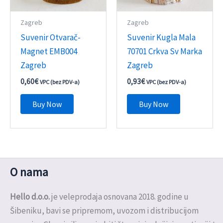
Zagreb
Zagreb
Suvenir Otvarač-
Suvenir Kugla Mala
Magnet EMB004
70701 Crkva Sv Marka
Zagreb
Zagreb
0,60
€
0,93
€
VPC (bez PDV-a)
VPC (bez PDV-a)
Buy Now
Buy Now
O nama
Hello d.o.o.
je veleprodaja osnovana 2018. godine u
Šibeniku, bavi se pripremom, uvozom i distribucijom