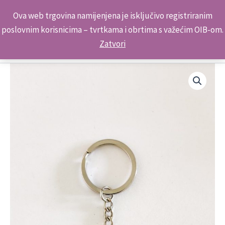
Skip
Kontakt telefon: +385 98 179 3891
Ova web trgovina namijenjena je isključivo registriranim
to
poslovnim korisnicima – tvrtkama i obrtima s važećim OIB-om.
content
Zatvori
Suvenir
Privjesak
Stakleni
EMB12345
Srce
Zagreb
količina