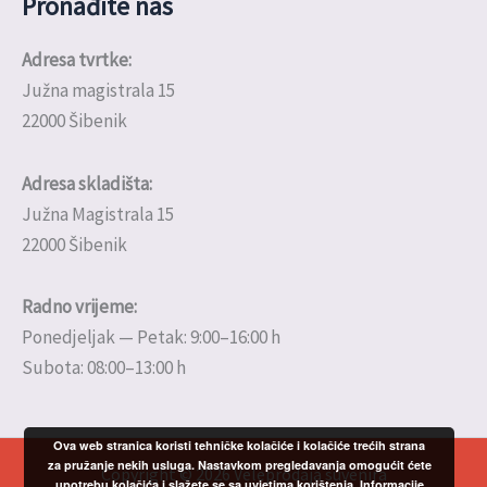
Pronađite nas
Adresa tvrtke:
Južna magistrala 15
22000 Šibenik
Adresa skladišta:
Južna Magistrala 15
22000 Šibenik
Radno vrijeme:
Ponedjeljak — Petak: 9:00–16:00 h
Subota: 08:00–13:00 h
Ova web stranica koristi tehničke kolačiće i kolačiće trećih strana
za pružanje nekih usluga. Nastavkom pregledavanja omogućit ćete
Copyright © 2026 Veleprodaja suvenira
upotrebu kolačića i slažete se sa uvjetima korištenja.
Informacije