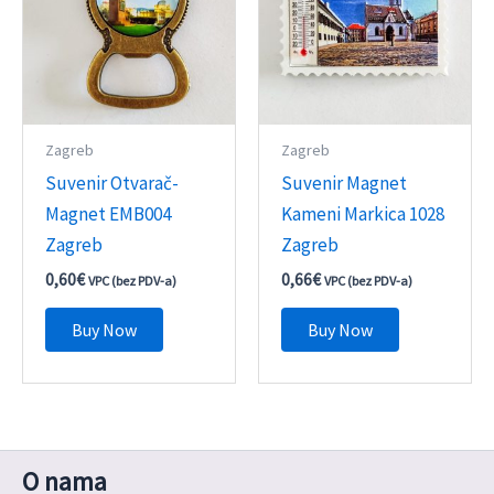
Zagreb
Zagreb
Suvenir Otvarač-
Suvenir Magnet
Magnet EMB004
Kameni Markica 1028
Zagreb
Zagreb
0,60
€
0,66
€
VPC (bez PDV-a)
VPC (bez PDV-a)
Buy Now
Buy Now
O nama