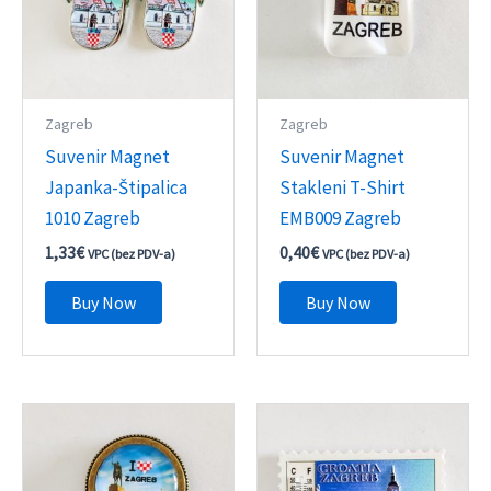
Zagreb
Zagreb
Suvenir Magnet
Suvenir Magnet
Japanka-Štipalica
Stakleni T-Shirt
1010 Zagreb
EMB009 Zagreb
1,33
€
0,40
€
VPC (bez PDV-a)
VPC (bez PDV-a)
Buy Now
Buy Now