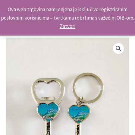
Skip
Kontakt telefon: +385 98 179 3891
Ova web trgovina namijenjena je isključivo registriranim
to
poslovnim korisnicima – tvrtkama i obrtima s važećim OIB-om.
content
Zatvori
Suvenir
Žlica
Grb
Otvarač
Mapa
Zaostrog
količina