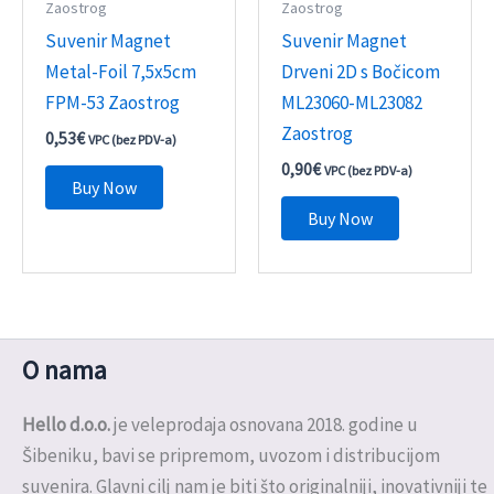
Zaostrog
Zaostrog
Suvenir Magnet
Suvenir Magnet
Metal-Foil 7,5x5cm
Drveni 2D s Bočicom
FPM-53 Zaostrog
ML23060-ML23082
Zaostrog
0,53
€
VPC (bez PDV-a)
0,90
€
VPC (bez PDV-a)
Buy Now
Buy Now
O nama
Hello d.o.o.
je veleprodaja osnovana 2018. godine u
Šibeniku, bavi se pripremom, uvozom i distribucijom
suvenira. Glavni cilj nam je biti što originalniji, inovativniji te