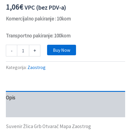
1,06
€
VPC (bez PDV-a)
Komercijalno pakiranje : 10kom
Transportno pakiranje: 100kom
Buy Now
-
+
Kategorija:
Zaostrog
Opis
Recenzije (0)
Suvenir Žlica Grb Otvarač Mapa Zaostrog