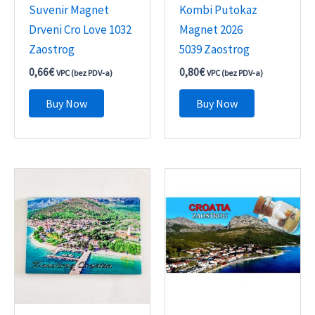
Suvenir Magnet
Kombi Putokaz
Drveni Cro Love 1032
Magnet 2026
Zaostrog
5039 Zaostrog
0,66
€
0,80
€
VPC (bez PDV-a)
VPC (bez PDV-a)
Buy Now
Buy Now