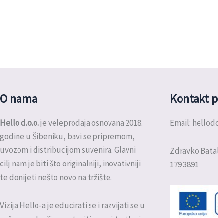
O nama
Kontakt p
Hello d.o.o.
je veleprodaja osnovana 2018.
Email: hello
godine u Šibeniku, bavi se pripremom,
uvozom i distribucijom suvenira. Glavni
Zdravko Batal
cilj nam je biti što originalniji, inovativniji
179 3891
te donijeti nešto novo na tržište.
Vizija Hello-a je educirati se i razvijati se u