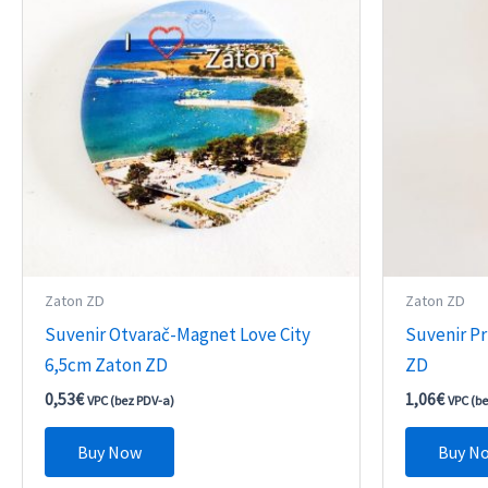
Zaton ZD
Zaton ZD
Suvenir Otvarač-Magnet Love City
Suvenir P
6,5cm Zaton ZD
ZD
0,53
€
1,06
€
VPC (bez PDV-a)
VPC (b
Buy Now
Buy N