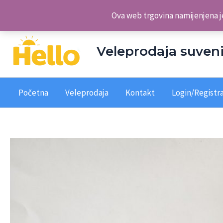
Skip
Veleprodaja suvenira Hello d.o.o.
Ova web trgovina namijenjena je
to
content
Veleprodaja suveni
Početna
Veleprodaja
Kontakt
Login/Registra