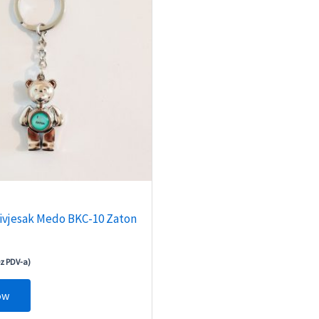
rivjesak Medo BKC-10 Zaton
ez PDV-a)
ow