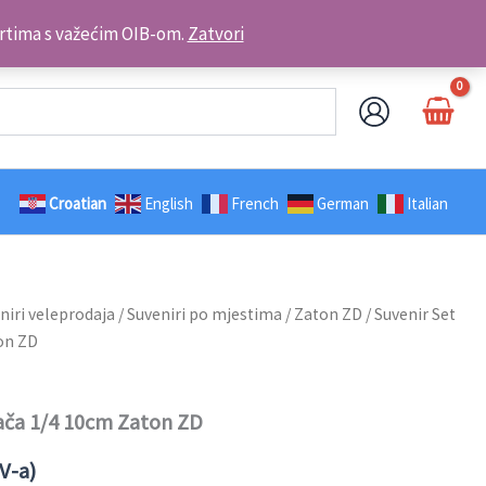
Kontakt telefon: +385 98 179 3891
brtima s važećim OIB-om.
Zatvori
Croatian
English
French
German
Italian
niri veleprodaja
/
Suveniri po mjestima
/
Zaton ZD
/ Suvenir Set
on ZD
ača 1/4 10cm Zaton ZD
V-a)