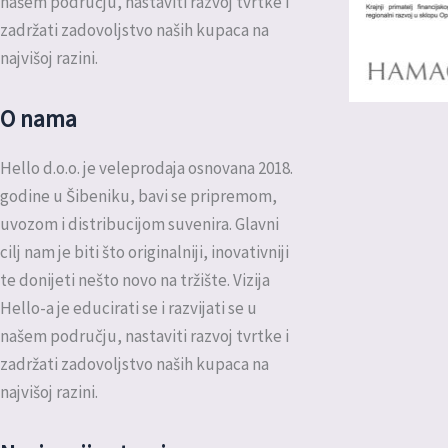
našem području, nastaviti razvoj tvrtke i
zadržati zadovoljstvo naših kupaca na
najvišoj razini.
O nama
Hello d.o.o. je veleprodaja osnovana 2018.
godine u Šibeniku, bavi se pripremom,
uvozom i distribucijom suvenira. Glavni
cilj nam je biti što originalniji, inovativniji
te donijeti nešto novo na tržište. Vizija
Hello-a je educirati se i razvijati se u
našem području, nastaviti razvoj tvrtke i
zadržati zadovoljstvo naših kupaca na
najvišoj razini.