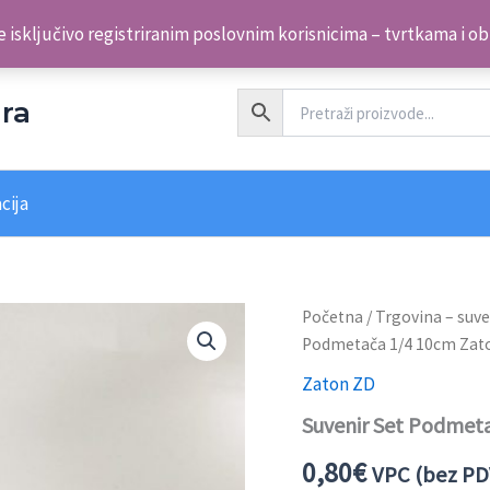
 isključivo registriranim poslovnim korisnicima – tvrtkama i o
ra
cija
Suvenir
Početna
/
Trgovina – suve
Set
Podmetača 1/4 10cm Zat
Podmetača
1/4
Zaton ZD
10cm
Suvenir Set Podmet
Zaton
ZD
0,80
€
količina
VPC (bez PD