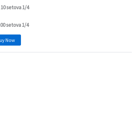
 10 setova 1/4
100 setova 1/4
uy Now