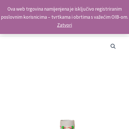
Skip
Kontakt telefon: +385 98 179 3891
Ova web trgovina namijenjena je isključivo registriranim
to
poslovnim korisnicima – tvrtkama i obrtima s važećim OIB-om.
content
Zatvori
Narukvica
dječja
sort
5038
količina