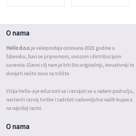
O nama
Hello d.o.o.
je veleprodaja osnovana 2018. godine u
Šibeniku, bavi se pripremom, uvozom i distribucijom
suvenira. Glavni cilj nam je biti što originalniji, inovativniji te
donijeti nešto novo na tržište.
Vizija Hello-a je educirati se i razvijati se u našem području,
nastaviti razvoj tvrtke i zadržati zadovoljstvo naših kupaca
na najvišoj razini.
O nama