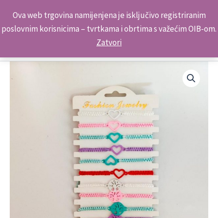
Skip
Kontakt telefon: +385 98 179 3891
Ova web trgovina namijenjena je isključivo registriranim
to
poslovnim korisnicima – tvrtkama i obrtima s važećim OIB-om.
content
Zatvori
Narukvica
Hello
Kids
70707
sort
B
količina