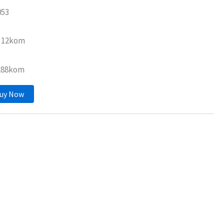
053
: 12kom
 288kom
uy Now