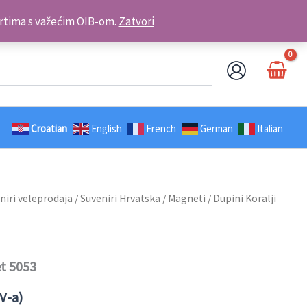
Kontakt telefon: +385 98 179 3891
brtima s važećim OIB-om.
Zatvori
Croatian
English
French
German
Italian
niri veleprodaja
/
Suveniri Hrvatska
/
Magneti
/ Dupini Koralji
et 5053
V-a)