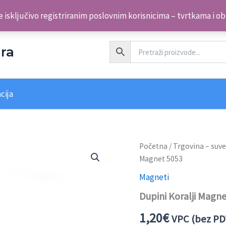
 isključivo registriranim poslovnim korisnicima – tvrtkama i o
ra
cija
Dupini
Početna
/
Trgovina – suve
Koralji
Magnet 5053
Magnet
5053
Magneti
količina
Dupini Koralji Magn
1,20
€
VPC (bez PD