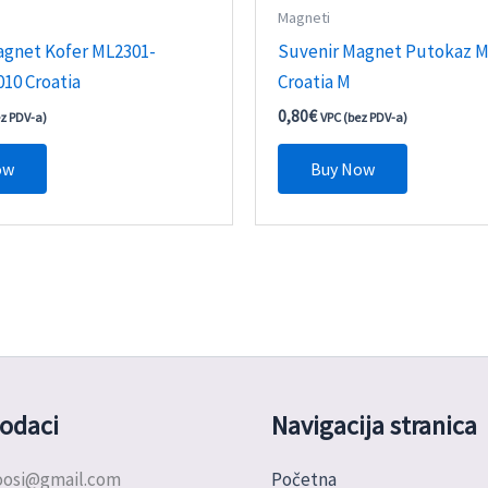
Magneti
agnet Kofer ML2301-
Suvenir Magnet Putokaz M
10 Croatia
Croatia M
0,80
€
ez PDV-a)
VPC (bez PDV-a)
ow
Buy Now
odaci
Navigacija stranica
doosi@gmail.com
Početna