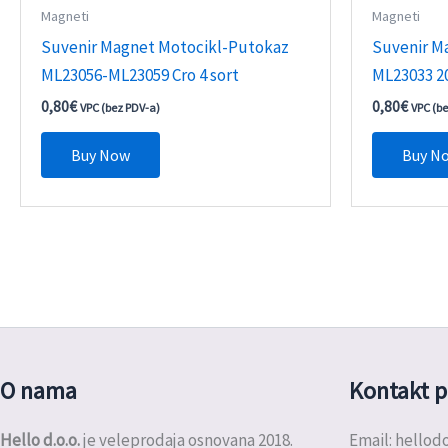
Magneti
Magneti
Suvenir Magnet Motocikl-Putokaz
Suvenir M
ML23056-ML23059 Cro 4 sort
ML23033 20
0,80
€
0,80
€
VPC (bez PDV-a)
VPC (b
Buy Now
Buy N
O nama
Kontakt p
Hello d.o.o.
je veleprodaja osnovana 2018.
Email: hello