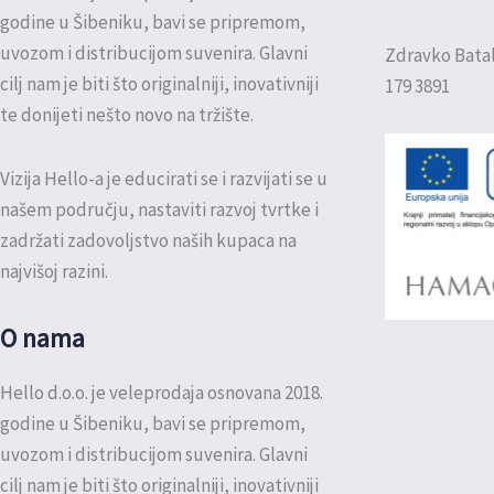
godine u Šibeniku, bavi se pripremom,
uvozom i distribucijom suvenira. Glavni
Zdravko Batal
cilj nam je biti što originalniji, inovativniji
179 3891
te donijeti nešto novo na tržište.
Vizija Hello-a je educirati se i razvijati se u
našem području, nastaviti razvoj tvrtke i
zadržati zadovoljstvo naših kupaca na
najvišoj razini.
O nama
Hello d.o.o. je veleprodaja osnovana 2018.
godine u Šibeniku, bavi se pripremom,
uvozom i distribucijom suvenira. Glavni
cilj nam je biti što originalniji, inovativniji