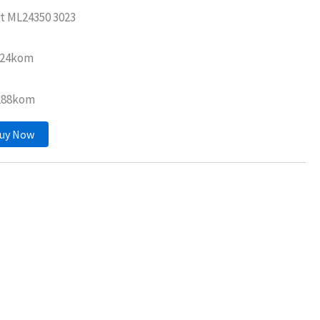
t ML24350 3023
: 24kom
 288kom
uy Now