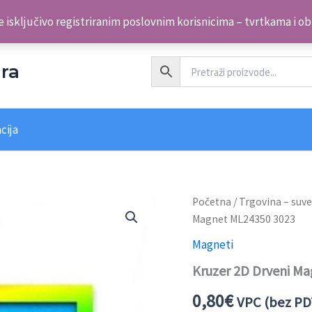
 isključivo registriranim poslovnim korisnicima – tvrtkama i o
ra
cija
Kruzer
Početna
/
Trgovina – suve
2D
Magnet ML24350 3023
Drveni
Magnet
Magneti
ML24350
Kruzer 2D Drveni M
3023
količina
0,80
€
VPC (bez PD