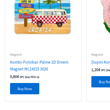
Magneti
Magneti
Kombi-Putokaz-Palme 2D Drveni
Dupini Kor
Magnet ML24315 3020
1,20
€
VPC (b
0,80
€
VPC (bez PDV-a)
Buy N
Buy Now