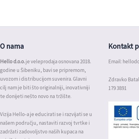
O nama
Kontakt p
Hello d.o.o.
je veleprodaja osnovana 2018.
Email: hello
godine u Šibeniku, bavi se pripremom,
uvozom i distribucijom suvenira. Glavni
Zdravko Batal
cilj nam je biti što originalniji, inovativniji
179 3891
te donijeti nešto novo na tržište.
Vizija Hello-a je educirati se i razvijati se u
našem području, nastaviti razvoj tvrtke i
zadržati zadovoljstvo naših kupaca na