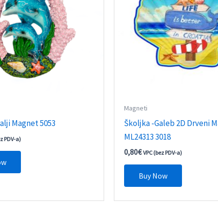
Magneti
alji Magnet 5053
Školjka -Galeb 2D Drveni 
ML24313 3018
ez PDV-a)
0,80
€
VPC (bez PDV-a)
ow
Buy Now