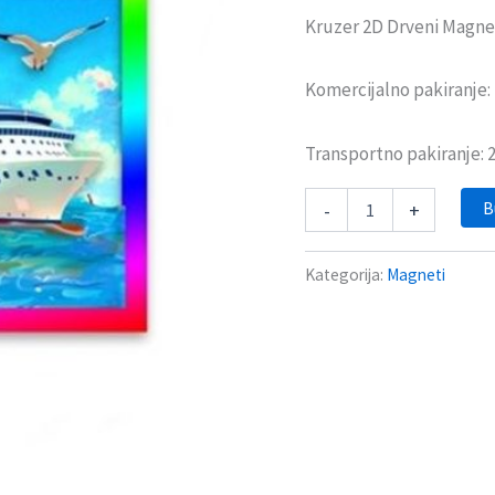
Kruzer 2D Drveni Magne
Komercijalno pakiranje
Transportno pakiranje:
B
-
+
Kategorija:
Magneti