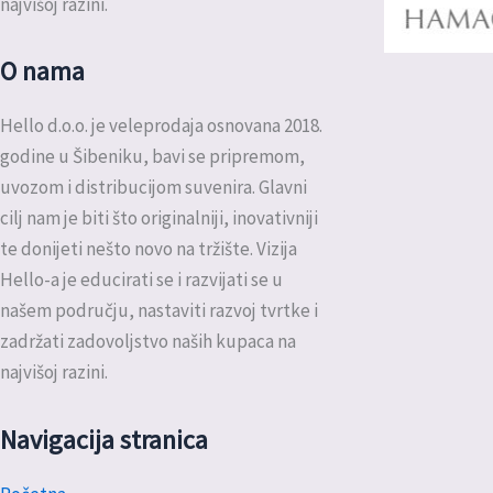
najvišoj razini.
O nama
Hello d.o.o. je veleprodaja osnovana 2018.
godine u Šibeniku, bavi se pripremom,
uvozom i distribucijom suvenira. Glavni
cilj nam je biti što originalniji, inovativniji
te donijeti nešto novo na tržište. Vizija
Hello-a je educirati se i razvijati se u
našem području, nastaviti razvoj tvrtke i
zadržati zadovoljstvo naših kupaca na
najvišoj razini.
Navigacija stranica