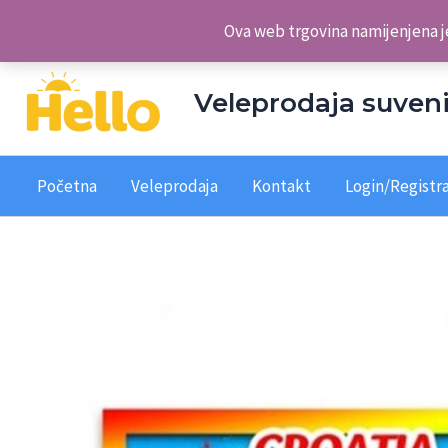
Skip
Veleprodaja suvenira Hello d.o.o.
Ova web trgovina namijenjena je
to
content
Veleprodaja suveni
Početna
Veleprodaja
Kontakt
Login/Registra