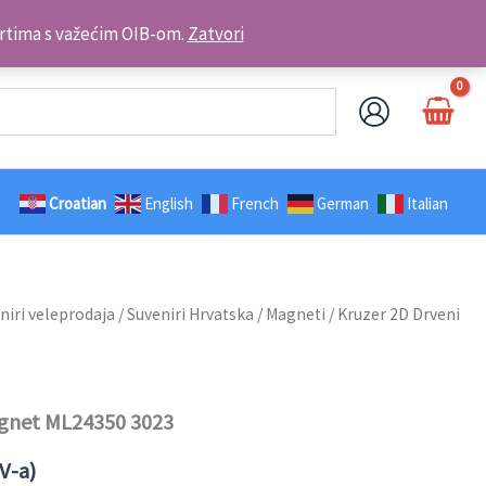
Kontakt telefon: +385 98 179 3891
brtima s važećim OIB-om.
Zatvori
Croatian
English
French
German
Italian
niri veleprodaja
/
Suveniri Hrvatska
/
Magneti
/ Kruzer 2D Drveni
agnet ML24350 3023
V-a)