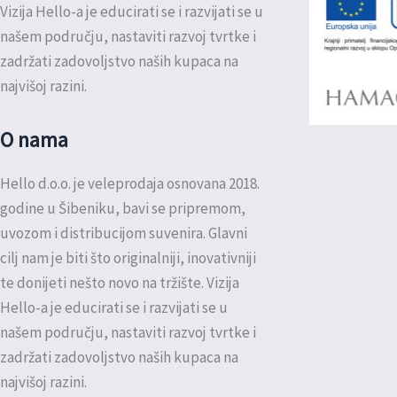
Vizija Hello-a je educirati se i razvijati se u
našem području, nastaviti razvoj tvrtke i
zadržati zadovoljstvo naših kupaca na
najvišoj razini.
O nama
Hello d.o.o. je veleprodaja osnovana 2018.
godine u Šibeniku, bavi se pripremom,
uvozom i distribucijom suvenira. Glavni
cilj nam je biti što originalniji, inovativniji
te donijeti nešto novo na tržište. Vizija
Hello-a je educirati se i razvijati se u
našem području, nastaviti razvoj tvrtke i
zadržati zadovoljstvo naših kupaca na
najvišoj razini.