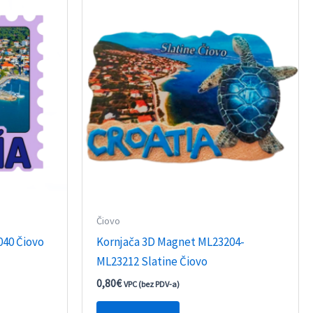
Čiovo
040 Čiovo
Kornjača 3D Magnet ML23204-
ML23212 Slatine Čiovo
0,80
€
VPC (bez PDV-a)