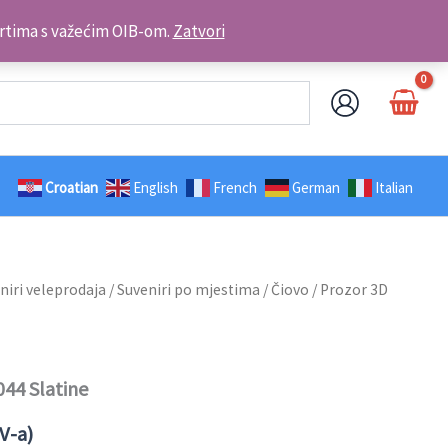
Kontakt telefon: +385 98 179 3891
brtima s važećim OIB-om.
Zatvori
Croatian
English
French
German
Italian
niri veleprodaja
/
Suveniri po mjestima
/
Čiovo
/ Prozor 3D
44 Slatine
V-a)