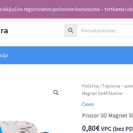
 isključivo registriranim poslovnim korisnicima – tvrtkama i o
ra
cija
Prozor
Početna
/
Trgovina – suve
3D
Magnet 5044 Slatine
Magnet
5044
Čiovo
Slatine
Prozor 3D Magnet 50
količina
0,80
€
VPC (bez PD