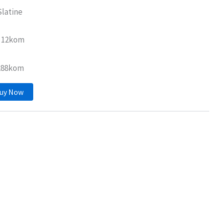
Slatine
: 12kom
 288kom
uy Now