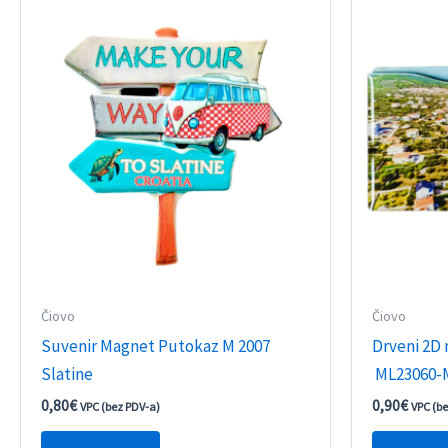
Čiovo
Čiovo
Suvenir Magnet Putokaz M 2007
Drveni 2D
Slatine
ML23060-M
0,80
€
0,90
€
VPC (bez PDV-a)
VPC (b