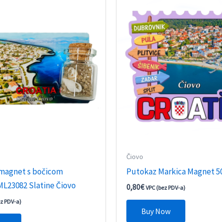
Čiovo
 magnet s bočicom
Putokaz Markica Magnet 5
L23082 Slatine Čiovo
0,80
€
VPC (bez PDV-a)
ez PDV-a)
Buy Now