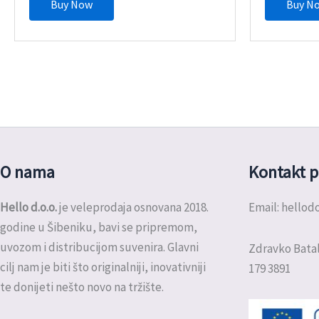
Buy Now
Buy N
O nama
Kontakt p
Hello d.o.o.
je veleprodaja osnovana 2018.
Email: hello
godine u Šibeniku, bavi se pripremom,
uvozom i distribucijom suvenira. Glavni
Zdravko Batal
cilj nam je biti što originalniji, inovativniji
179 3891
te donijeti nešto novo na tržište.