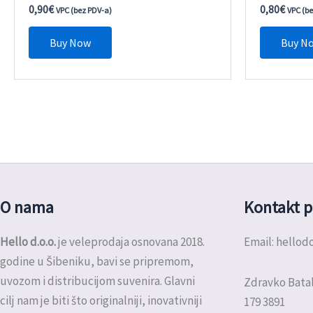
0,90
€
0,80
€
VPC (bez PDV-a)
VPC (b
Buy Now
Buy N
O nama
Kontakt p
Hello d.o.o.
je veleprodaja osnovana 2018.
Email: hello
godine u Šibeniku, bavi se pripremom,
uvozom i distribucijom suvenira. Glavni
Zdravko Batal
cilj nam je biti što originalniji, inovativniji
179 3891