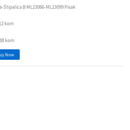
-Štipalica B ML23086-ML23099 Pisak
:12 kom
288 kom
uy Now