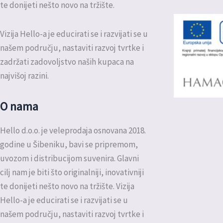
te donijeti nešto novo na tržište.
Vizija Hello-a je educirati se i razvijati se u
našem području, nastaviti razvoj tvrtke i
zadržati zadovoljstvo naših kupaca na
najvišoj razini.
O nama
Hello d.o.o. je veleprodaja osnovana 2018.
godine u Šibeniku, bavi se pripremom,
uvozom i distribucijom suvenira. Glavni
cilj nam je biti što originalniji, inovativniji
te donijeti nešto novo na tržište. Vizija
Hello-a je educirati se i razvijati se u
našem području, nastaviti razvoj tvrtke i