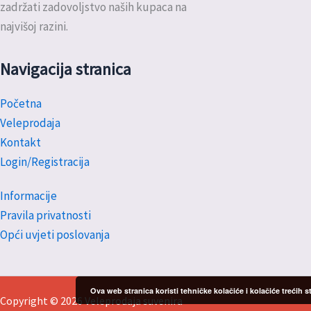
zadržati zadovoljstvo naših kupaca na
najvišoj razini.
Navigacija stranica
Početna
Veleprodaja
Kontakt
Login/Registracija
Informacije
Pravila privatnosti
Opći uvjeti poslovanja
Ova web stranica koristi tehničke kolačiće i kolačiće trećih
Copyright © 2026 Veleprodaja suvenira