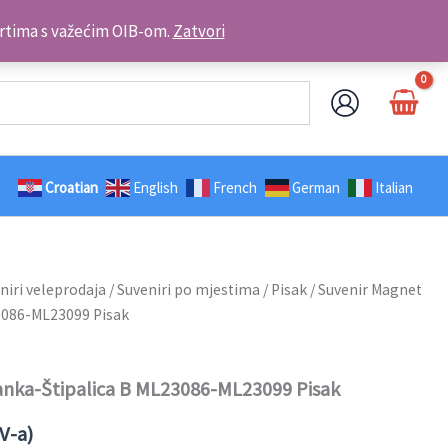
Kontakt telefon: +385 98 179 3891
brtima s važećim OIB-om.
Zatvori
Croatian
English
French
German
Italian
niri veleprodaja
/
Suveniri po mjestima
/
Pisak
/ Suvenir Magnet
3086-ML23099 Pisak
anka-Štipalica B ML23086-ML23099 Pisak
V-a)