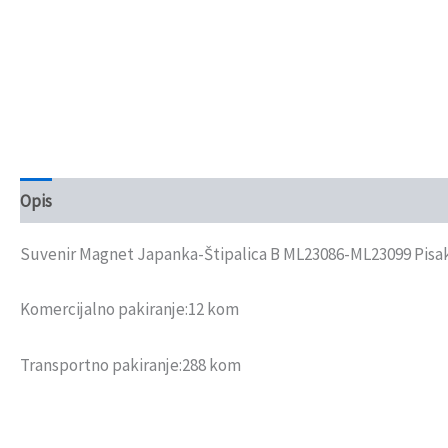
Opis
Recenzije (0)
Suvenir Magnet Japanka-Štipalica B ML23086-ML23099 Pisa
Komercijalno pakiranje:12 kom
Transportno pakiranje:288 kom