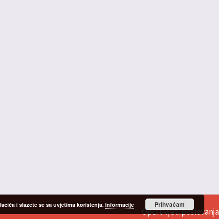
Prihvaćam
čića i slažete se sa uvjetima korištenja.
Informacije
Opći uvjeti poslovanja