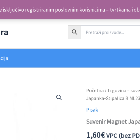
 isključivo registriranim poslovnim korisnicima – tvrtkama i o
ra
cija
Suvenir
Početna
/
Trgovina – suve
Magnet
Japanka-Štipalica B ML2
Japanka-
Štipalica
Pisak
B
Suvenir Magnet Jap
ML23086-
ML23099
1,60
€
Pisak
VPC (bez PD
količina