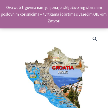
Skip
Kontakt telefon: +385 98 179 3891
Ova web trgovina namijenjena je isključivo registriranim
to
poslovnim korisnicima – tvrtkama i obrtima s važećim OIB-om.
content
Zatvori
Suvenir
Magnet
Mapa
N
ML23034-
ML23050
2005
Pisak
količina