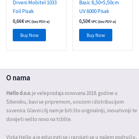
Drveni Mobitel 1033
Basic 8,50×5,50cm
Foil Pisak
UV 6000 Pisak
0,66
€
0,50
€
VPC (bez PDV-a)
VPC (bez PDV-a)
Buy Now
Buy Now
O nama
Hello d.o.o.
je veleprodaja osnovana 2018. godine u
Šibeniku, bavi se pripremom, uvozom i distribucijom
suvenira. Glavni cilj nam je biti što originalniji, inovativniji te
donijeti nešto novo na tržište.
Vizija Hello-a je educirati se i razvijati se u našem području,