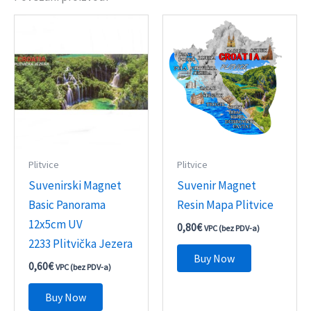
Plitvice
Plitvice
Suvenirski Magnet
Suvenir Magnet
Basic Panorama
Resin Mapa Plitvice
12x5cm UV
0,80
€
VPC (bez PDV-a)
2233 Plitvička Jezera
Buy Now
0,60
€
VPC (bez PDV-a)
Buy Now