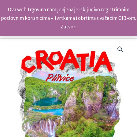
Skip
Kontakt telefon: +385 98 179 3891
Ova web trgovina namijenjena je isključivo registriranim
to
poslovnim korisnicima – tvrtkama i obrtima s važećim OIB-om.
content
Zatvori