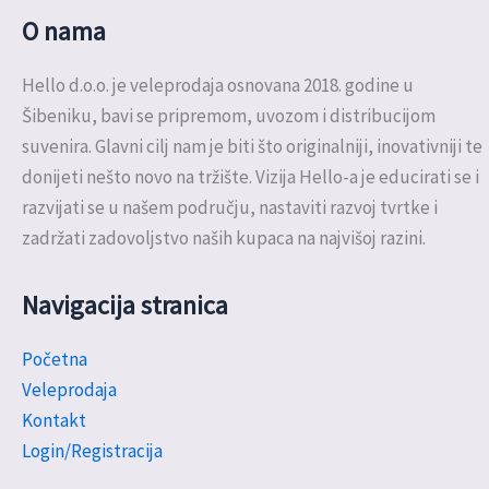
O nama
Hello d.o.o. je veleprodaja osnovana 2018. godine u
Šibeniku, bavi se pripremom, uvozom i distribucijom
suvenira. Glavni cilj nam je biti što originalniji, inovativniji te
donijeti nešto novo na tržište. Vizija Hello-a je educirati se i
razvijati se u našem području, nastaviti razvoj tvrtke i
zadržati zadovoljstvo naših kupaca na najvišoj razini.
Navigacija stranica
Početna
Veleprodaja
Kontakt
Login/Registracija