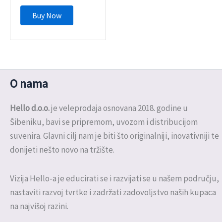
Buy Now
O nama
Hello d.o.o.
je veleprodaja osnovana 2018. godine u
Šibeniku, bavi se pripremom, uvozom i distribucijom
suvenira. Glavni cilj nam je biti što originalniji, inovativniji te
donijeti nešto novo na tržište.
Vizija Hello-a je educirati se i razvijati se u našem području,
nastaviti razvoj tvrtke i zadržati zadovoljstvo naših kupaca
na najvišoj razini.