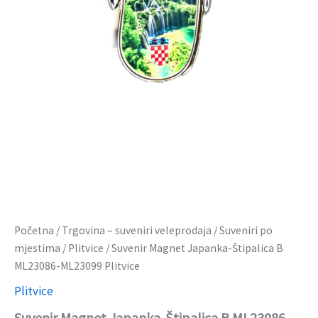
Početna
/
Trgovina – suveniri veleprodaja
/
Suveniri po
mjestima
/
Plitvice
/ Suvenir Magnet Japanka-Štipalica B
ML23086-ML23099 Plitvice
Plitvice
Suvenir Magnet Japanka-Štipalica B ML23086-