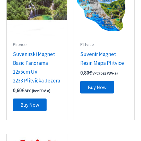
Plitvice
Plitvice
Suvenirski Magnet
Suvenir Magnet
Basic Panorama
Resin Mapa Plitvice
12x5cm UV
0,80
€
VPC (bez PDV-a)
2233 Plitvička Jezera
Buy Now
0,60
€
VPC (bez PDV-a)
Buy Now