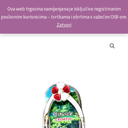
Skip
Kontakt telefon: +385 98 179 3891
Ova web trgovina namijenjena je isključivo registriranim
to
poslovnim korisnicima – tvrtkama i obrtima s važećim OIB-om.
content
Zatvori
Suvenir
Magnet
Japanka-
Štipalica
B
ML23086-
ML23099
Plitvice
količina