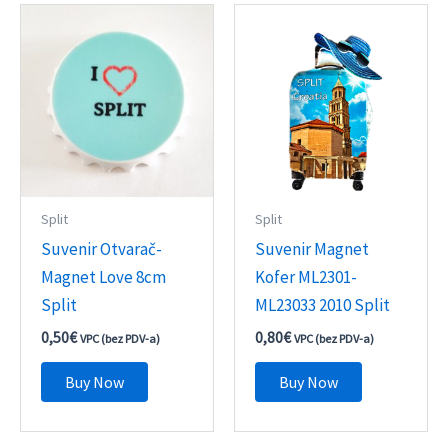
Split
Split
Suvenir Otvarač-
Suvenir Magnet
Magnet Love 8cm
Kofer ML2301-
Split
ML23033 2010 Split
0,50
€
0,80
€
VPC (bez PDV-a)
VPC (bez PDV-a)
Buy Now
Buy Now