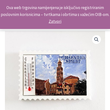
Skip
Kontakt telefon: +385 98 179 3891
Ova web trgovina namijenjena je isključivo registriranim
to
poslovnim korisnicima – tvrtkama i obrtima s važećim OIB-om.
content
Zatvori