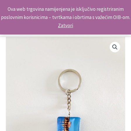
Skip
Kontakt telefon: +385 98 179 3891
Ova web trgovina namijenjena je isključivo registriranim
to
poslovnim korisnicima – tvrtkama i obrtima s važećim OIB-om.
content
Zatvori
Suvenir
Privjesak
Stakleni
0713
P
Split
količina