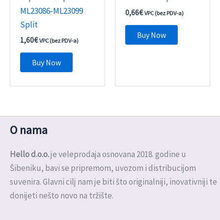
ML23086-ML23099
0,66
€
VPC (bez PDV-a)
Split
Buy Now
1,60
€
VPC (bez PDV-a)
Buy Now
O nama
Hello d.o.o.
je veleprodaja osnovana 2018. godine u
Šibeniku, bavi se pripremom, uvozom i distribucijom
suvenira. Glavni cilj nam je biti što originalniji, inovativniji te
donijeti nešto novo na tržište.