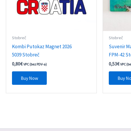
Stobreč
Stobreč
Kombi Putokaz Magnet 2026
Suvenir M
5039 Stobreč
FPM-42 St
0,80
€
0,53
€
VPC (bez PDV-a)
VPC (b
Buy Now
Buy N