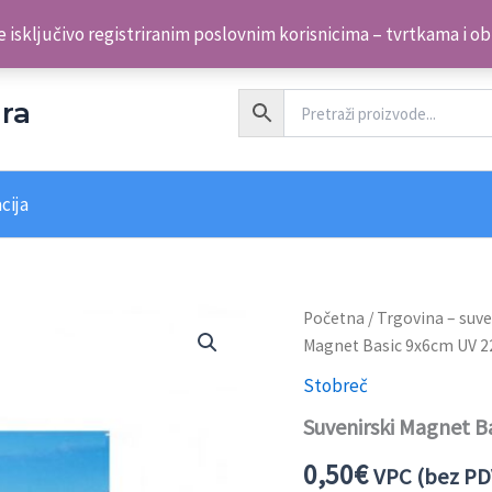
 isključivo registriranim poslovnim korisnicima – tvrtkama i o
ra
cija
Suvenirski
Početna
/
Trgovina – suve
Magnet
Magnet Basic 9x6cm UV 2
Basic
9x6cm
Stobreč
UV
Suvenirski Magnet B
2234
Stobreč
0,50
€
količina
VPC (bez PD