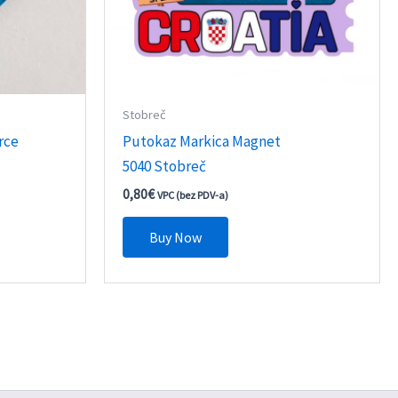
Stobreč
rce
Putokaz Markica Magnet
č
5040 Stobreč
0,80
€
VPC (bez PDV-a)
Buy Now