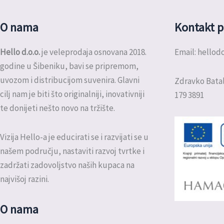
O nama
Kontakt p
Hello d.o.o.
je veleprodaja osnovana 2018.
Email: hello
godine u Šibeniku, bavi se pripremom,
uvozom i distribucijom suvenira. Glavni
Zdravko Batal
cilj nam je biti što originalniji, inovativniji
179 3891
te donijeti nešto novo na tržište.
Vizija Hello-a je educirati se i razvijati se u
našem području, nastaviti razvoj tvrtke i
zadržati zadovoljstvo naših kupaca na
najvišoj razini.
O nama