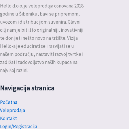
Hello d.o.o. je veleprodaja osnovana 2018.
godine u Šibeniku, bavi se pripremom,
uvozom i distribucijom suvenira. Glavni
cilj nam je biti što originalniji, inovativniji
te donijeti nešto novo na tržište. Vizija
Hello-a je educirati se i razvijati se u
našem području, nastaviti razvoj tvrtke i
zadržati zadovoljstvo naših kupaca na
najvišoj razini.
Navigacija stranica
Početna
Veleprodaja
Kontakt
Login/Registracija