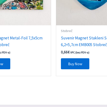
Stobreč
agnet Metal-Foil 7,5x5cm
Suvenir Magnet Stakleni S
obreč
6,2×5,7cm EMB005 Stobre
0,66
€
ez PDV-a)
VPC (bez PDV-a)
ow
Buy Now