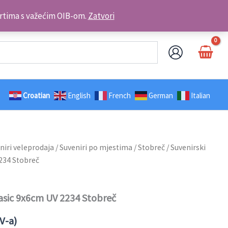
Kontakt telefon: +385 98 179 3891
brtima s važećim OIB-om.
Zatvori
Croatian
English
French
German
Italian
niri veleprodaja
/
Suveniri po mjestima
/
Stobreč
/ Suvenirski
234 Stobreč
asic 9x6cm UV 2234 Stobreč
V-a)