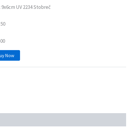
c 9x6cm UV 2234 Stobreč
 50
500
uy Now