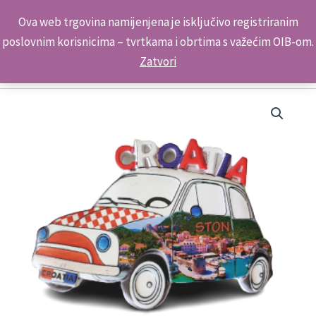
Skip
Kontakt telefon: +385 98 179 3891
Ova web trgovina namijenjena je isključivo registriranim
to
poslovnim korisnicima – tvrtkama i obrtima s važećim OIB-om.
content
Zatvori