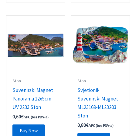
Ston
Ston
Suvenirski Magnet
Svjetionik
Panorama 12x5cm
Suvenirski Magnet
UV 2233 Ston
ML23169-ML23203
Ston
0,60
€
VPC (bez PDV-a)
0,80
€
VPC (bez PDV-a)
Buy Now