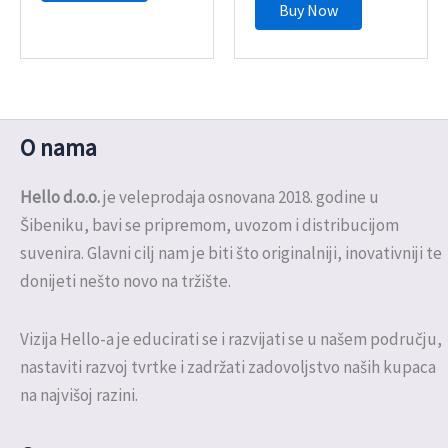
Buy Now
O nama
Hello d.o.o.
je veleprodaja osnovana 2018. godine u
Šibeniku, bavi se pripremom, uvozom i distribucijom
suvenira. Glavni cilj nam je biti što originalniji, inovativniji te
donijeti nešto novo na tržište.
Vizija Hello-a je educirati se i razvijati se u našem području,
nastaviti razvoj tvrtke i zadržati zadovoljstvo naših kupaca
na najvišoj razini.