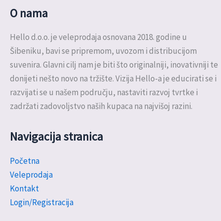
O nama
Hello d.o.o. je veleprodaja osnovana 2018. godine u
Šibeniku, bavi se pripremom, uvozom i distribucijom
suvenira. Glavni cilj nam je biti što originalniji, inovativniji te
donijeti nešto novo na tržište. Vizija Hello-a je educirati se i
razvijati se u našem području, nastaviti razvoj tvrtke i
zadržati zadovoljstvo naših kupaca na najvišoj razini.
Navigacija stranica
Početna
Veleprodaja
Kontakt
Login/Registracija