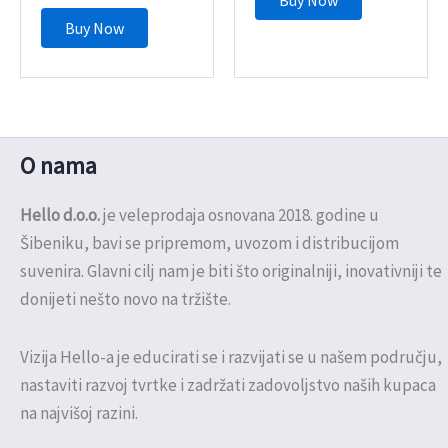
Buy Now
Buy Now
O nama
Hello d.o.o.
je veleprodaja osnovana 2018. godine u
Šibeniku, bavi se pripremom, uvozom i distribucijom
suvenira. Glavni cilj nam je biti što originalniji, inovativniji te
donijeti nešto novo na tržište.
Vizija Hello-a je educirati se i razvijati se u našem području,
nastaviti razvoj tvrtke i zadržati zadovoljstvo naših kupaca
na najvišoj razini.