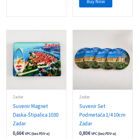
Buy Now
Zadar
Zadar
Suvenir Magnet
Suvenir Set
Daska-Štipalica 1030
Podmetača 1/4 10cm
Zadar
Zadar
0,66
€
0,80
€
VPC (bez PDV-a)
VPC (bez PDV-a)