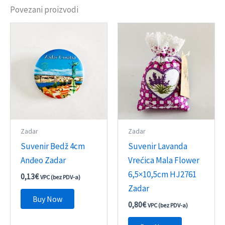
Povezani proizvodi
Zadar
Zadar
Suvenir Bedž 4cm
Suvenir Lavanda
Anđeo Zadar
Vrećica Mala Flower
6,5×10,5cm HJ2761
0,13
€
VPC (bez PDV-a)
Zadar
Buy Now
0,80
€
VPC (bez PDV-a)