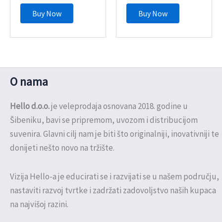
Buy Now
Buy Now
O nama
Hello d.o.o.
je veleprodaja osnovana 2018. godine u
Šibeniku, bavi se pripremom, uvozom i distribucijom
suvenira. Glavni cilj nam je biti što originalniji, inovativniji te
donijeti nešto novo na tržište.
Vizija Hello-a je educirati se i razvijati se u našem području,
nastaviti razvoj tvrtke i zadržati zadovoljstvo naših kupaca
na najvišoj razini.