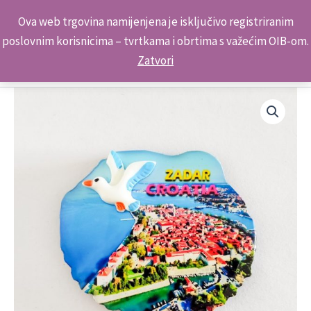
Skip
Kontakt telefon: +385 98 179 3891
Ova web trgovina namijenjena je isključivo registriranim
to
poslovnim korisnicima – tvrtkama i obrtima s važećim OIB-om.
content
Zatvori
Suvenir
Magnet
Galeb-
Eva
1029
Zadar
količina