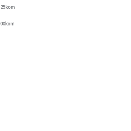
: 25kom
 300kom