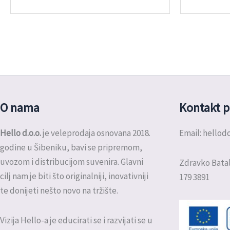
O nama
Kontakt p
Hello d.o.o.
je veleprodaja osnovana 2018.
Email: hello
godine u Šibeniku, bavi se pripremom,
uvozom i distribucijom suvenira. Glavni
Zdravko Batal
cilj nam je biti što originalniji, inovativniji
179 3891
te donijeti nešto novo na tržište.
Vizija Hello-a je educirati se i razvijati se u