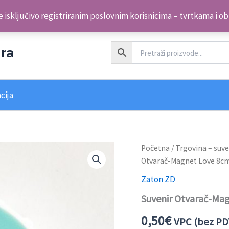
 isključivo registriranim poslovnim korisnicima – tvrtkama i o
ra
cija
Početna
/
Trgovina – suve
Otvarač-Magnet Love 8c
Zaton ZD
Suvenir Otvarač-Ma
0,50
€
VPC (bez PD