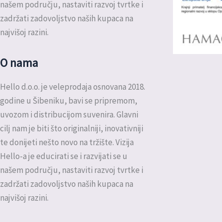
našem području, nastaviti razvoj tvrtke i
zadržati zadovoljstvo naših kupaca na
najvišoj razini.
O nama
Hello d.o.o. je veleprodaja osnovana 2018.
godine u Šibeniku, bavi se pripremom,
uvozom i distribucijom suvenira. Glavni
cilj nam je biti što originalniji, inovativniji
te donijeti nešto novo na tržište. Vizija
Hello-a je educirati se i razvijati se u
našem području, nastaviti razvoj tvrtke i
zadržati zadovoljstvo naših kupaca na
najvišoj razini.