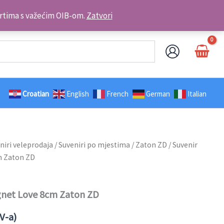
Kontakt telefon: +385 98 179 3891
brtima s važećim OIB-om.
Zatvori
Croatian
English
French
German
Italian
niri veleprodaja
/
Suveniri po mjestima
/
Zaton ZD
/ Suvenir
m Zaton ZD
gnet Love 8cm Zaton ZD
V-a)