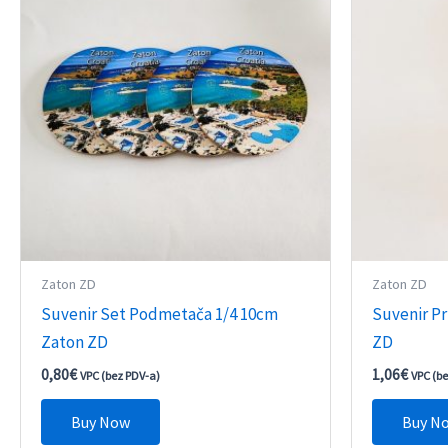
Zaton ZD
Zaton ZD
Suvenir Set Podmetača 1/4 10cm
Suvenir P
Zaton ZD
ZD
0,80
€
1,06
€
VPC (bez PDV-a)
VPC (b
Buy Now
Buy N