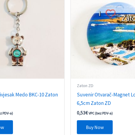
Zaton ZD
rivjesak Medo BKC-10 Zaton
Suvenir Otvarač-Magnet Lo
6,5cm Zaton ZD
0,53
€
ez PDV-a)
VPC (bez PDV-a)
ow
Buy Now